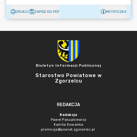
DRUKUJ
ZAPISZ DO PDF
METRYCZKA
Biuletyn Informacji Publicznej
Starostwo Powiatowe w
Zgorzelcu
REDAKCJA
Redakcja
Paweł Paluszkiewicz
Kamila Kowalska
promocja@powiat.zgorzelec.pl