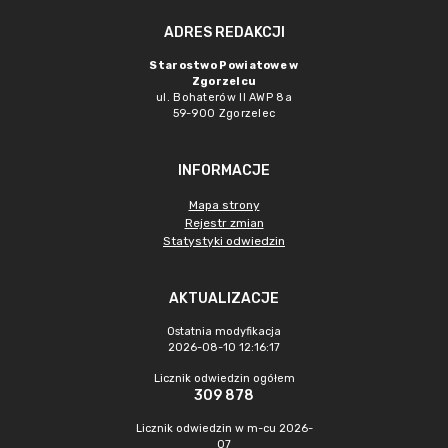
ADRES REDAKCJI
Starostwo Powiatowe w
Zgorzelcu
ul. Bohaterów II AWP 8a
59-900 Zgorzelec
INFORMACJE
Mapa strony
Rejestr zmian
Statystyki odwiedzin
AKTUALIZACJE
Ostatnia modyfikacja
2026-08-10 12:16:17
Licznik odwiedzin ogółem
309 878
Licznik odwiedzin w m-cu 2026-
07