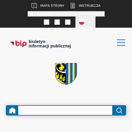
MAPA STRONY
INSTRUKCJA
KONTRAST DLA OSÓB SŁABOWIDZĄCYCH
PL
biuletyn
informacji publicznej