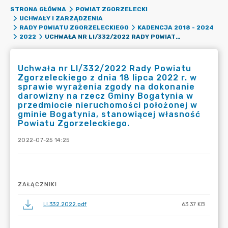
STRONA GŁÓWNA
POWIAT ZGORZELECKI
UCHWAŁY I ZARZĄDZENIA
RADY POWIATU ZGORZELECKIEGO
KADENCJA 2018 - 2024
UCHWAŁA NR LI/332/2022 RADY POWIATU ZGORZELECKIEGO Z DNIA 18 LIPCA 2022 R. W SPRAWIE WYRAŻENIA ZGODY NA DOKONANIE DAROWIZNY NA RZECZ GMINY BOGATYNIA W PRZEDMIOCIE NIERUCHOMOŚCI POŁOŻONEJ W GMINIE BOGATYNIA, STANOWIĄCEJ WŁASNOŚĆ POWIATU ZGORZELECKIEGO.
2022
Uchwała nr LI/332/2022 Rady Powiatu
Zgorzeleckiego z dnia 18 lipca 2022 r. w
sprawie wyrażenia zgody na dokonanie
darowizny na rzecz Gminy Bogatynia w
przedmiocie nieruchomości położonej w
gminie Bogatynia, stanowiącej własność
Powiatu Zgorzeleckiego.
2022-07-25 14:25
ZAŁĄCZNIKI
LI.332.2022.pdf
63.37 KB