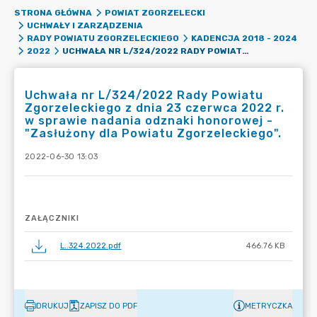
STRONA GŁÓWNA
POWIAT ZGORZELECKI
UCHWAŁY I ZARZĄDZENIA
RADY POWIATU ZGORZELECKIEGO
KADENCJA 2018 - 2024
UCHWAŁA NR L/324/2022 RADY POWIATU ZGORZELECKIEGO Z DNIA 23 CZERWCA 2022 R. W SPRAWIE NADANIA ODZNAKI HONOROWEJ - "ZASŁUŻONY DLA POWIATU ZGORZELECKIEGO".
2022
Uchwała nr L/324/2022 Rady Powiatu
Zgorzeleckiego z dnia 23 czerwca 2022 r.
w sprawie nadania odznaki honorowej -
"Zasłużony dla Powiatu Zgorzeleckiego".
2022-06-30 13:03
ZAŁĄCZNIKI
L..324.2022.pdf
466.76 KB
DRUKUJ
ZAPISZ DO PDF
METRYCZKA