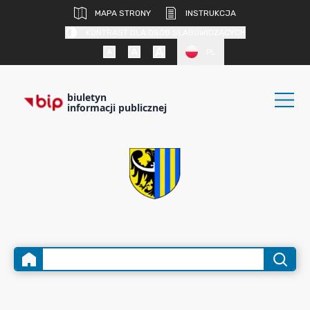
MAPA STRONY
INSTRUKCJA
KONTRAST DLA OSÓB SŁABOWIDZĄCYCH
PL
biuletyn
informacji publicznej