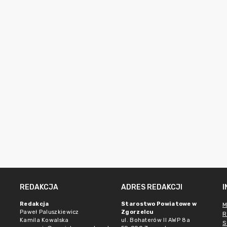
REDAKCJA
ADRES REDAKCJI
Redakcja
Starostwo Powiatowe w
M
Paweł Paluszkiewicz
Zgorzelcu
R
Kamila Kowalska
ul. Bohaterów II AWP 8a
S