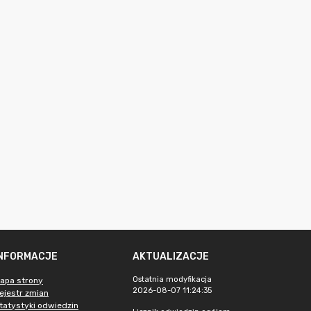
INFORMACJE
AKTUALIZACJE
Ostatnia modyfikacja
apa strony
2026-08-07 11:24:35
ejestr zmian
tatystyki odwiedzin