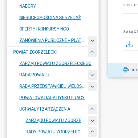
2022-05
NABORY
NIERUCHOMOŚCI NA SPRZEDAŻ
OFERTY I KONKURSY NGO
ZAŁĄCZ
ZAMÓWIENIA PUBLICZNE - PLATFORMA ZAKUPOWA
POWIAT ZGORZELECKI
ZARZĄD POWIATU ZGORZELECKIEGO
DRUK
RADA POWIATU
RADA PRZEDSTAWICIELI WIELOSPECJALISTYCZNEGO ZESPOŁU OPIEKI ZDROWOTNEJ "BOLESŁAWIEC-ZGORZELEC" SAMODZIELNEGO PUBLICZNEGO ZAKŁADU OPIEKI ZDROWOTNEJ
POWIATOWA RADA RYNKU PRACY
UCHWAŁY I ZARZĄDZENIA
ZARZĄDU POWIATU ZGORZELECKIEGO
RADY POWIATU ZGORZELECKIEGO