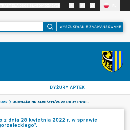
TRAST DLA OSÓB SŁABOWIDZĄCYCH
PL
WYSZUKIWANIE ZAAWANSOWANE
DYŻURY APTEK
UCHWAŁA NR XLVII/311/2022 RADY POWIATU ZGORZELECKIEGO Z DNIA 28 KWIETNIA 2022 R. W SPRAWIE NADANIA ODZNAKI HONOROWEJ - "ZASŁUŻONY DLA POWIATU ZGORZELECKIEGO".
2022
 z dnia 28 kwietnia 2022 r. w sprawie
orzeleckiego".