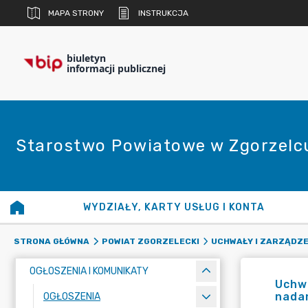
MAPA STRONY
INSTRUKCJA
biuletyn
informacji publicznej
Starostwo Powiatowe w Zgorzelc
WYDZIAŁY, KARTY USŁUG I KONTA
STRONA GŁÓWNA
POWIAT ZGORZELECKI
UCHWAŁY I ZARZĄDZE
OGŁOSZENIA I KOMUNIKATY
Uchwa
nadan
OGŁOSZENIA