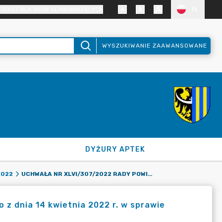
TRAST DLA OSÓB SŁABOWIDZĄCYCH
PL
WYSZUKIWANIE ZAAWANSOWANE
DYŻURY APTEK
UCHWAŁA NR XLVI/307/2022 RADY POWIATU ZGORZELECKIEGO Z DNIA 14 KWIETNIA 2022 R. W SPRAWIE ZMIAN BUDŻETU POWIATU ZGORZELECKIEGO NA ROK 2022.
2022
z dnia 14 kwietnia 2022 r. w sprawie