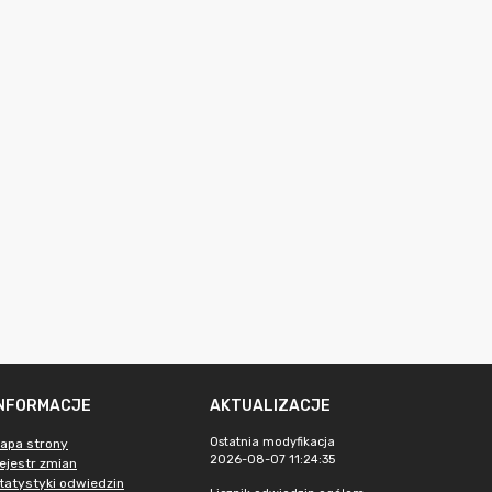
INFORMACJE
AKTUALIZACJE
Ostatnia modyfikacja
apa strony
2026-08-07 11:24:35
ejestr zmian
tatystyki odwiedzin