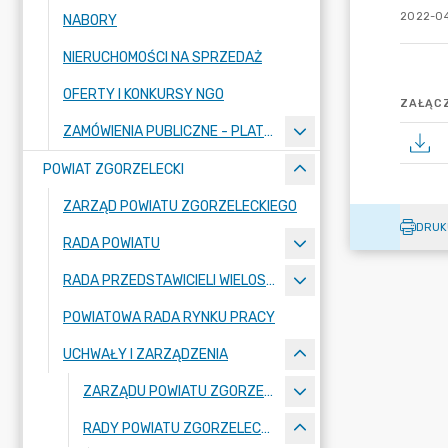
2022-04
NABORY
NIERUCHOMOŚCI NA SPRZEDAŻ
OFERTY I KONKURSY NGO
ZAŁĄCZ
ZAMÓWIENIA PUBLICZNE - PLATFORMA ZAKUPOWA
POWIAT ZGORZELECKI
ZARZĄD POWIATU ZGORZELECKIEGO
DRUK
RADA POWIATU
RADA PRZEDSTAWICIELI WIELOSPECJALISTYCZNEGO ZESPOŁU OPIEKI ZDROWOTNEJ "BOLESŁAWIEC-ZGORZELEC" SAMODZIELNEGO PUBLICZNEGO ZAKŁADU OPIEKI ZDROWOTNEJ
POWIATOWA RADA RYNKU PRACY
UCHWAŁY I ZARZĄDZENIA
ZARZĄDU POWIATU ZGORZELECKIEGO
RADY POWIATU ZGORZELECKIEGO