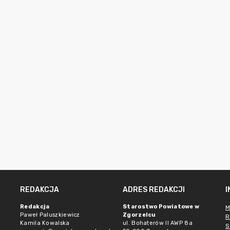
REDAKCJA
ADRES REDAKCJI
Redakcja
Starostwo Powiatowe w
M
Paweł Paluszkiewicz
Zgorzelcu
R
Kamila Kowalska
ul. Bohaterów II AWP 8a
S