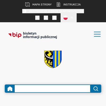
MAPA STRONY
INSTRUKCJA
KONTRAST DLA OSÓB SŁABOWIDZĄCYCH
PL
biuletyn
informacji publicznej