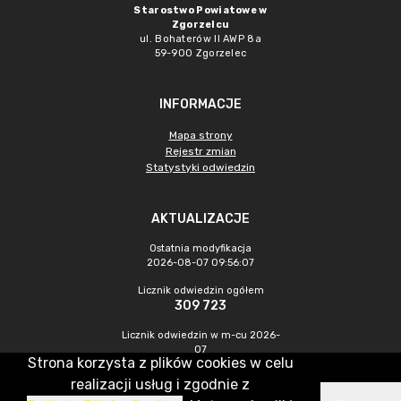
Starostwo Powiatowe w
Zgorzelcu
ul. Bohaterów II AWP 8a
59-900 Zgorzelec
INFORMACJE
Mapa strony
Rejestr zmian
Statystyki odwiedzin
AKTUALIZACJE
Ostatnia modyfikacja
2026-08-07 09:56:07
Licznik odwiedzin ogółem
309 723
Licznik odwiedzin w m-cu 2026-
07
Strona korzysta z plików cookies w celu
421
realizacji usług i zgodnie z