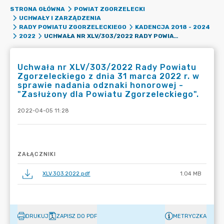
STRONA GŁÓWNA
POWIAT ZGORZELECKI
UCHWAŁY I ZARZĄDZENIA
RADY POWIATU ZGORZELECKIEGO
KADENCJA 2018 - 2024
UCHWAŁA NR XLV/303/2022 RADY POWIATU ZGORZELECKIEGO Z DNIA 31 MARCA 2022 R. W SPRAWIE NADANIA ODZNAKI HONOROWEJ - "ZASŁUŻONY DLA POWIATU ZGORZELECKIEGO".
2022
Uchwała nr XLV/303/2022 Rady Powiatu
Zgorzeleckiego z dnia 31 marca 2022 r. w
sprawie nadania odznaki honorowej -
"Zasłużony dla Powiatu Zgorzeleckiego".
2022-04-05 11:28
ZAŁĄCZNIKI
XLV.303.2022.pdf
1.04 MB
DRUKUJ
ZAPISZ DO PDF
METRYCZKA