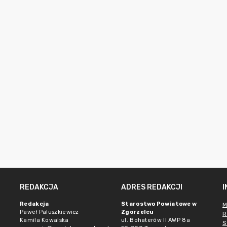
REDAKCJA
ADRES REDAKCJI
Redakcja
Starostwo Powiatowe w
M
Paweł Paluszkiewicz
Zgorzelcu
R
Kamila Kowalska
ul. Bohaterów II AWP 8a
S