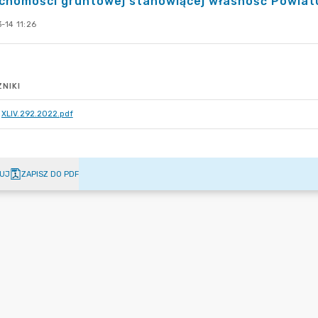
chomości gruntowej stanowiącej własność Powiatu
-14 11:26
NIKI
XLIV.292.2022.pdf
UJ
ZAPISZ DO PDF