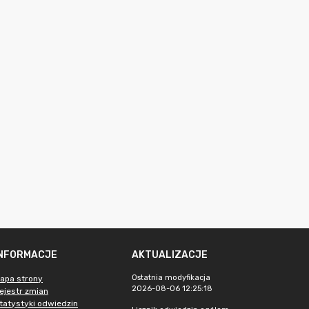
INFORMACJE
AKTUALIZACJE
Ostatnia modyfikacja
apa strony
2026-08-06 12:25:18
ejestr zmian
tatystyki odwiedzin