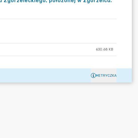
 Zgorzeleckiego, położonej w Zgorzelcu.
630.68 KB
METRYCZKA