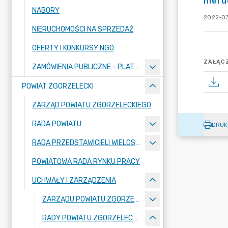
nieru
NABORY
2022-03
NIERUCHOMOŚCI NA SPRZEDAŻ
OFERTY I KONKURSY NGO
ZAŁĄCZ
ZAMÓWIENIA PUBLICZNE - PLATFORMA ZAKUPOWA
POWIAT ZGORZELECKI
ZARZĄD POWIATU ZGORZELECKIEGO
RADA POWIATU
DRUK
RADA PRZEDSTAWICIELI WIELOSPECJALISTYCZNEGO ZESPOŁU OPIEKI ZDROWOTNEJ "BOLESŁAWIEC-ZGORZELEC" SAMODZIELNEGO PUBLICZNEGO ZAKŁADU OPIEKI ZDROWOTNEJ
POWIATOWA RADA RYNKU PRACY
UCHWAŁY I ZARZĄDZENIA
ZARZĄDU POWIATU ZGORZELECKIEGO
RADY POWIATU ZGORZELECKIEGO