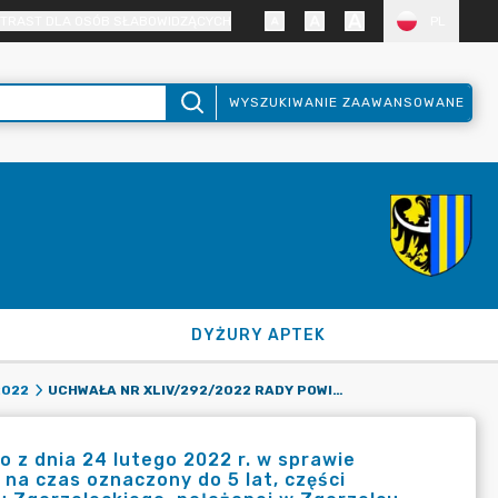
TRAST DLA OSÓB SŁABOWIDZĄCYCH
PL
WYSZUKIWANIE ZAAWANSOWANE
DYŻURY APTEK
UCHWAŁA NR XLIV/292/2022 RADY POWIATU ZGORZELECKIEGO Z DNIA 24 LUTEGO 2022 R. W SPRAWIE WYRAŻENIA ZGODY NA ZAWARCIE KOLEJNEJ UMOWY DZIERŻAWY NA CZAS OZNACZONY DO 5 LAT, CZĘŚCI NIERUCHOMOŚCI GRUNTOWEJ STANOWIĄCEJ WŁASNOŚĆ POWIATU ZGORZELECKIEGO, POŁOŻONEJ W ZGORZELCU.
2022
 z dnia 24 lutego 2022 r. w sprawie
na czas oznaczony do 5 lat, części