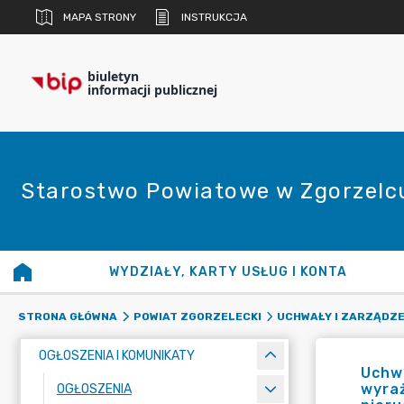
MAPA STRONY
INSTRUKCJA
biuletyn
informacji publicznej
Starostwo Powiatowe w Zgorzelc
WYDZIAŁY, KARTY USŁUG I KONTA
STRONA GŁÓWNA
POWIAT ZGORZELECKI
UCHWAŁY I ZARZĄDZE
OGŁOSZENIA I KOMUNIKATY
Uchwa
wyraż
OGŁOSZENIA