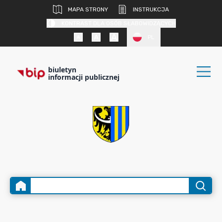
MAPA STRONY
INSTRUKCJA
KONTRAST DLA OSÓB SŁABOWIDZĄCYCH
PL
biuletyn
informacji publicznej