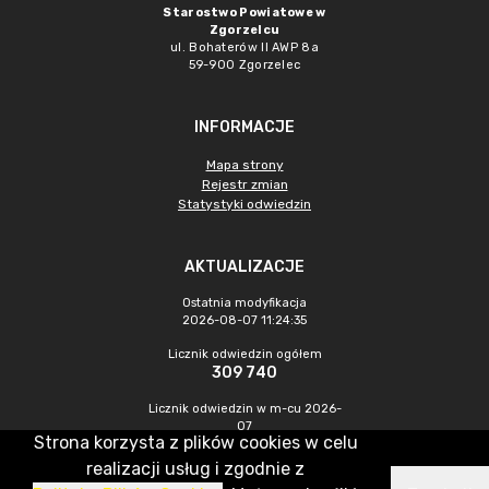
Starostwo Powiatowe w
Zgorzelcu
ul. Bohaterów II AWP 8a
59-900 Zgorzelec
INFORMACJE
Mapa strony
Rejestr zmian
Statystyki odwiedzin
AKTUALIZACJE
Ostatnia modyfikacja
2026-08-07 11:24:35
Licznik odwiedzin ogółem
309 740
Licznik odwiedzin w m-cu 2026-
07
Strona korzysta z plików cookies w celu
438
realizacji usług i zgodnie z