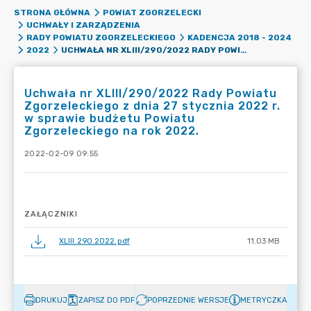
STRONA GŁÓWNA
POWIAT ZGORZELECKI
UCHWAŁY I ZARZĄDZENIA
RADY POWIATU ZGORZELECKIEGO
KADENCJA 2018 - 2024
UCHWAŁA NR XLIII/290/2022 RADY POWIATU ZGORZELECKIEGO Z DNIA 27 STYCZNIA 2022 R. W SPRAWIE BUDŻETU POWIATU ZGORZELECKIEGO NA ROK 2022.
2022
Uchwała nr XLIII/290/2022 Rady Powiatu
Zgorzeleckiego z dnia 27 stycznia 2022 r.
w sprawie budżetu Powiatu
Zgorzeleckiego na rok 2022.
2022-02-09 09:55
ZAŁĄCZNIKI
XLIII.290.2022.pdf
11.03 MB
DRUKUJ
ZAPISZ DO PDF
POPRZEDNIE WERSJE
METRYCZKA