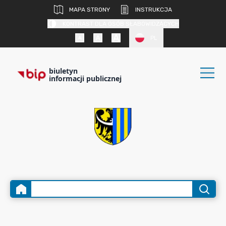
MAPA STRONY
INSTRUKCJA
KONTRAST DLA OSÓB SŁABOWIDZĄCYCH
PL
biuletyn
informacji publicznej