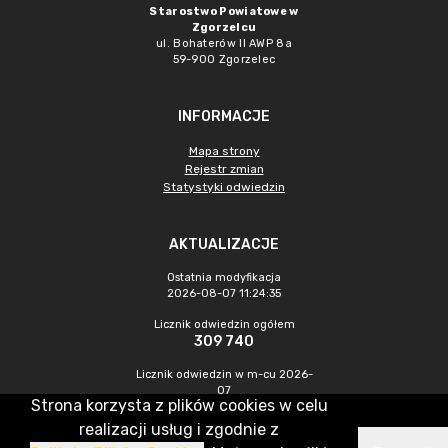
Starostwo Powiatowe w
Zgorzelcu
ul. Bohaterów II AWP 8a
59-900 Zgorzelec
INFORMACJE
Mapa strony
Rejestr zmian
Statystyki odwiedzin
AKTUALIZACJE
Ostatnia modyfikacja
2026-08-07 11:24:35
Licznik odwiedzin ogółem
309 740
Licznik odwiedzin w m-cu 2026-
07
Strona korzysta z plików cookies w celu
438
realizacji usług i zgodnie z