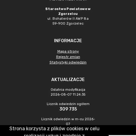
Starostwo Powiatowe w
Zgorzelcu
ul. Bohaterów II AWP 8a
59-900 Zgorzelec
INFORMACJE
Mapa strony
Rejestr zmian
Statystyki odwiedzin
AKTUALIZACJE
Ostatnia modyfikacja
2026-08-07 11:24:35
Licznik odwiedzin ogółem
309 735
Licznik odwiedzin w m-cu 2026-
07
Strona korzysta z plików cookies w celu
433
realizacji usług i zgodnie z