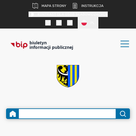
MAPA STRONY
INSTRUKCJA
KONTRAST DLA OSÓB SŁABOWIDZĄCYCH
PL
biuletyn
informacji publicznej