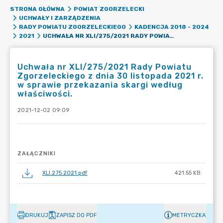
STRONA GŁÓWNA
POWIAT ZGORZELECKI
UCHWAŁY I ZARZĄDZENIA
RADY POWIATU ZGORZELECKIEGO
KADENCJA 2018 - 2024
UCHWAŁA NR XLI/275/2021 RADY POWIATU ZGORZELECKIEGO Z DNIA 30 LISTOPADA 2021 R. W SPRAWIE PRZEKAZANIA SKARGI WEDŁUG WŁAŚCIWOŚCI.
2021
Uchwała nr XLI/275/2021 Rady Powiatu
Zgorzeleckiego z dnia 30 listopada 2021 r.
w sprawie przekazania skargi według
właściwości.
2021-12-02 09:09
ZAŁĄCZNIKI
XLI.275.2021.pdf
421.55 KB
DRUKUJ
ZAPISZ DO PDF
METRYCZKA