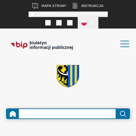
MAPA STRONY
INSTRUKCJA
KONTRAST DLA OSÓB SŁABOWIDZĄCYCH
PL
biuletyn
informacji publicznej