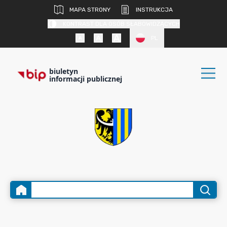
MAPA STRONY
INSTRUKCJA
KONTRAST DLA OSÓB SŁABOWIDZĄCYCH
PL
biuletyn
informacji publicznej