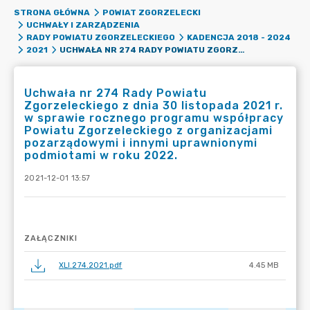
STRONA GŁÓWNA
POWIAT ZGORZELECKI
UCHWAŁY I ZARZĄDZENIA
RADY POWIATU ZGORZELECKIEGO
KADENCJA 2018 - 2024
UCHWAŁA NR 274 RADY POWIATU ZGORZELECKIEGO Z DNIA 30 LISTOPADA 2021 R. W SPRAWIE ROCZNEGO PROGRAMU WSPÓŁPRACY POWIATU ZGORZELECKIEGO Z ORGANIZACJAMI POZARZĄDOWYMI I INNYMI UPRAWNIONYMI PODMIOTAMI W ROKU 2022.
2021
Uchwała nr 274 Rady Powiatu
Zgorzeleckiego z dnia 30 listopada 2021 r.
w sprawie rocznego programu współpracy
Powiatu Zgorzeleckiego z organizacjami
pozarządowymi i innymi uprawnionymi
podmiotami w roku 2022.
2021-12-01 13:57
ZAŁĄCZNIKI
XLI.274.2021.pdf
4.45 MB