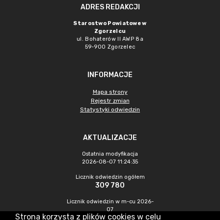
ADRES REDAKCJI
Starostwo Powiatowe w
Zgorzelcu
ul. Bohaterów II AWP 8a
59-900 Zgorzelec
INFORMACJE
Mapa strony
Rejestr zmian
Statystyki odwiedzin
AKTUALIZACJE
Ostatnia modyfikacja
2026-08-07 11:24:35
Licznik odwiedzin ogółem
309 780
Licznik odwiedzin w m-cu 2026-
07
Strona korzysta z plików cookies w celu
478