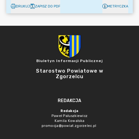
DRUKUJ
ZAPISZ DO PDF
METRYCZKA
Biuletyn Informacji Publicznej
Starostwo Powiatowe w
Zgorzelcu
REDAKCJA
Redakcja
Paweł Paluszkiewicz
Kamila Kowalska
promocja@powiat.zgorzelec.pl