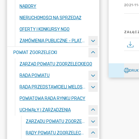
2021-11-
NABORY
NIERUCHOMOŚCI NA SPRZEDAŻ
OFERTY I KONKURSY NGO
ZAŁĄCZ
ZAMÓWIENIA PUBLICZNE - PLATFORMA ZAKUPOWA
POWIAT ZGORZELECKI
ZARZĄD POWIATU ZGORZELECKIEGO
DRUK
RADA POWIATU
RADA PRZEDSTAWICIELI WIELOSPECJALISTYCZNEGO ZESPOŁU OPIEKI ZDROWOTNEJ "BOLESŁAWIEC-ZGORZELEC" SAMODZIELNEGO PUBLICZNEGO ZAKŁADU OPIEKI ZDROWOTNEJ
POWIATOWA RADA RYNKU PRACY
UCHWAŁY I ZARZĄDZENIA
ZARZĄDU POWIATU ZGORZELECKIEGO
RADY POWIATU ZGORZELECKIEGO