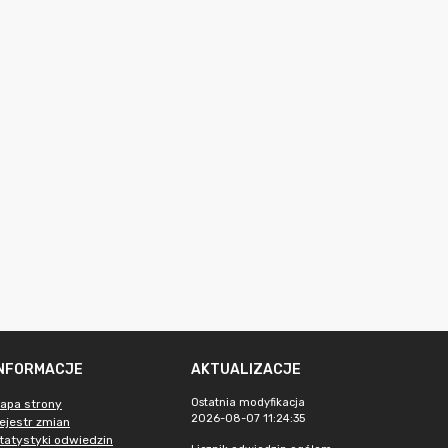
INFORMACJE
AKTUALIZACJE
Ostatnia modyfikacja
apa strony
2026-08-07 11:24:35
ejestr zmian
tatystyki odwiedzin