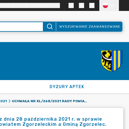
TRAST DLA OSÓB SŁABOWIDZĄCYCH
PL
WYSZUKIWANIE ZAAWANSOWANE
DYŻURY APTEK
UCHWAŁA NR XL/268/2021 RADY POWIATU ZGORZELECKIEGO Z DNIA 28 PAŹDZIERNIKA 2021 R. W SPRAWIE WYRAŻENIA ZGODY NA ZAMIANĘ NIERUCHOMOŚCI POMIĘDZY POWIATEM ZGORZELECKIM A GMINĄ ZGORZELEC.
2021
dnia 28 października 2021 r. w sprawie
owiatem Zgorzeleckim a Gminą Zgorzelec.