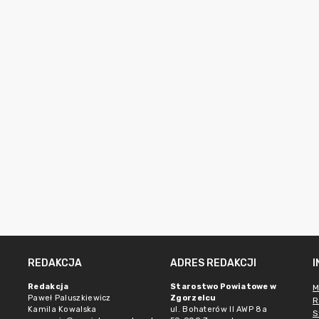
REDAKCJA
ADRES REDAKCJI
Redakcja
Starostwo Powiatowe w
M
Paweł Paluszkiewicz
Zgorzelcu
R
Kamila Kowalska
ul. Bohaterów II AWP 8a
S