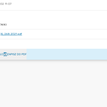
02 11:07
NIKI
XL.268.2021.pdf
UJ
ZAPISZ DO PDF