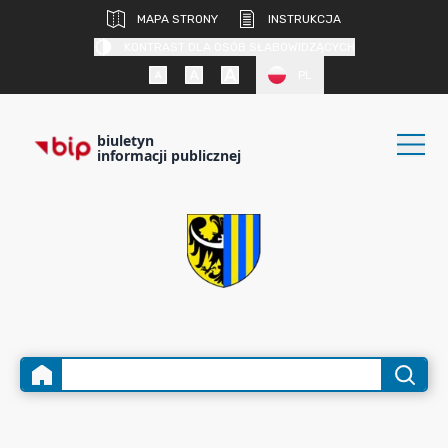
MAPA STRONY
INSTRUKCJA
KONTRAST DLA OSÓB SŁABOWIDZĄCYCH
PL
biuletyn
informacji publicznej