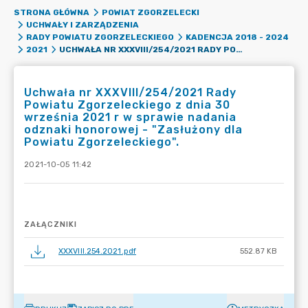
STRONA GŁÓWNA
POWIAT ZGORZELECKI
UCHWAŁY I ZARZĄDZENIA
RADY POWIATU ZGORZELECKIEGO
KADENCJA 2018 - 2024
UCHWAŁA NR XXXVIII/254/2021 RADY POWIATU ZGORZELECKIEGO Z DNIA 30 WRZEŚNIA 2021 R W SPRAWIE NADANIA ODZNAKI HONOROWEJ - "ZASŁUŻONY DLA POWIATU ZGORZELECKIEGO".
2021
Uchwała nr XXXVIII/254/2021 Rady
Powiatu Zgorzeleckiego z dnia 30
września 2021 r w sprawie nadania
odznaki honorowej - "Zasłużony dla
Powiatu Zgorzeleckiego".
2021-10-05 11:42
ZAŁĄCZNIKI
XXXVIII.254.2021.pdf
552.87 KB