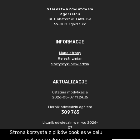
Starostwo Powiatowe w
Zgorzelcu
ul. Bohaterów II AWP 8a
59-900 Zgorzelec
INFORMACJE
Mapa strony
Rejestr zmian
Statystyki odwiedzin
AKTUALIZACJE
Ostatnia modyfikacja
2026-08-07 11:24:35
Licznik odwiedzin ogółem
309 765
Licznik odwiedzin w m-cu 2026-
07
Strona korzysta z plików cookies w celu
463
realizacji usług i zgodnie z