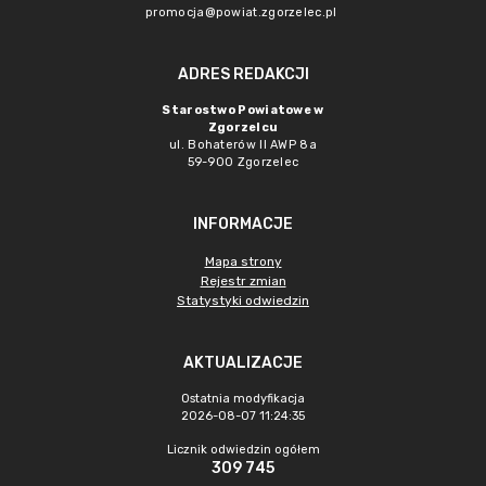
promocja@powiat.zgorzelec.pl
ADRES REDAKCJI
Starostwo Powiatowe w
Zgorzelcu
ul. Bohaterów II AWP 8a
59-900 Zgorzelec
INFORMACJE
Mapa strony
Rejestr zmian
Statystyki odwiedzin
AKTUALIZACJE
Ostatnia modyfikacja
2026-08-07 11:24:35
Licznik odwiedzin ogółem
309 745