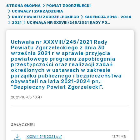
STRONA GŁÓWNA
POWIAT ZGORZELECKI
UCHWAŁY I ZARZĄDZENIA
RADY POWIATU ZGORZELECKIEGO
KADENCJA 2018 - 2024
UCHWAŁA NR XXXVIII/245/2021 RADY POWIATU ZGORZELECKIEGO Z DNIA 30 WRZEŚNIA 2021 R W SPRAWIE PRZYJĘCIA POWIATOWEGO PROGRAMU ZAPOBIEGANIA PRZESTĘPCZOŚCI ORAZ REALIZACJI ZADAŃ OKREŚLONYCH W USTAWACH W ZAKRESIE PORZĄDKU PUBLICZNEGO I BEZPIECZEŃSTWA OBYWATELI NA LATA 2021-2024 PN.: "BEZPIECZNY POWIAT ZGORZELECKI".
2021
Uchwała nr XXXVIII/245/2021 Rady
Powiatu Zgorzeleckiego z dnia 30
września 2021 r w sprawie przyjęcia
powiatowego programu zapobiegania
przestępczości oraz realizacji zadań
określonych w ustawach w zakresie
porządku publicznego i bezpieczeństwa
obywateli na lata 2021-2024 pn.:
"Bezpieczny Powiat Zgorzelecki".
2021-10-05 10:47
ZAŁĄCZNIKI
XXXVIII.245.2021.pdf
13.71 MB