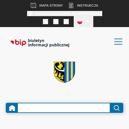
MAPA STRONY
INSTRUKCJA
KONTRAST DLA OSÓB SŁABOWIDZĄCYCH
PL
biuletyn
informacji publicznej