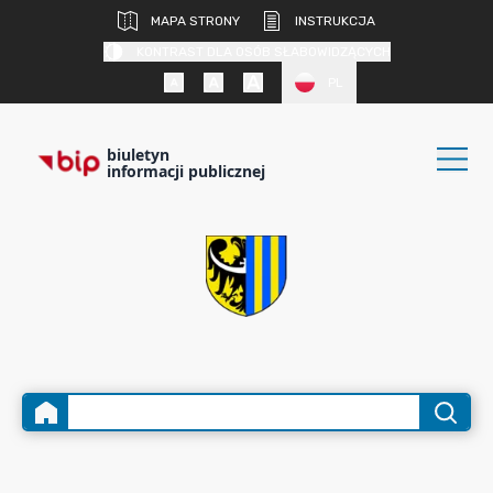
MAPA STRONY
INSTRUKCJA
KONTRAST DLA OSÓB SŁABOWIDZĄCYCH
PL
biuletyn
informacji publicznej