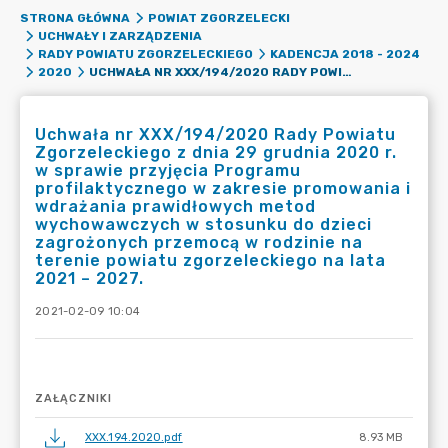
STRONA GŁÓWNA
POWIAT ZGORZELECKI
UCHWAŁY I ZARZĄDZENIA
RADY POWIATU ZGORZELECKIEGO
KADENCJA 2018 - 2024
UCHWAŁA NR XXX/194/2020 RADY POWIATU ZGORZELECKIEGO Z DNIA 29 GRUDNIA 2020 R. W SPRAWIE PRZYJĘCIA PROGRAMU PROFILAKTYCZNEGO W ZAKRESIE PROMOWANIA I WDRAŻANIA PRAWIDŁOWYCH METOD WYCHOWAWCZYCH W STOSUNKU DO DZIECI ZAGROŻONYCH PRZEMOCĄ W RODZINIE NA TERENIE POWIATU ZGORZELECKIEGO NA LATA 2021 – 2027.
2020
Uchwała nr XXX/194/2020 Rady Powiatu
Zgorzeleckiego z dnia 29 grudnia 2020 r.
w sprawie przyjęcia Programu
profilaktycznego w zakresie promowania i
wdrażania prawidłowych metod
wychowawczych w stosunku do dzieci
zagrożonych przemocą w rodzinie na
terenie powiatu zgorzeleckiego na lata
2021 – 2027.
2021-02-09 10:04
ZAŁĄCZNIKI
XXX.194.2020.pdf
8.93 MB