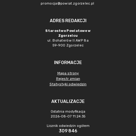
promocja@powiat.zgorzelec.pl
ADRES REDAKCJI
Starostwo Powiatowe w
Zgorzelcu
ul. Bohaterów II AWP 8a
59-900 Zgorzelec
INFORMACJE
Mapa strony
Rejestr zmian
Statystyki odwiedzin
AKTUALIZACJE
Ostatnia modyfikacja
2026-08-07 11:24:35
Licznik odwiedzin ogółem
309 846