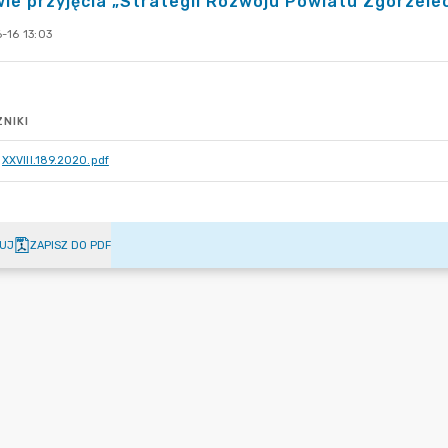
ie przyjęcia „Strategii Rozwoju Powiatu Zgorzele
-16 13:03
NIKI
XXVIII.189.2020.pdf
UJ
ZAPISZ DO PDF