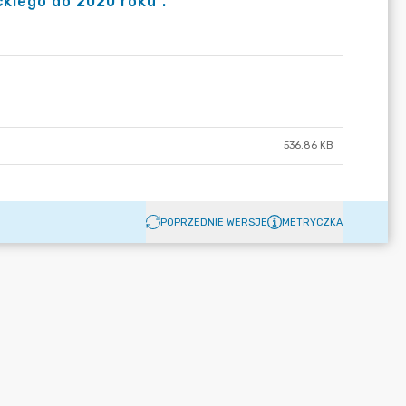
ckiego do 2020 roku”.
536.86 KB
POPRZEDNIE WERSJE
METRYCZKA