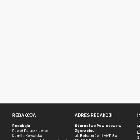
REDAKCJA
ADRES REDAKCJI
Redakcja
Starostwo Powiatowe w
M
Paweł Paluszkiewicz
Zgorzelcu
R
Kamila Kowalska
ul. Bohaterów II AWP 8a
S