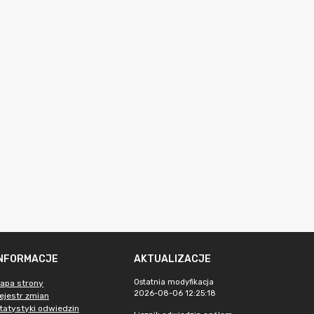
INFORMACJE
AKTUALIZACJE
Ostatnia modyfikacja
apa strony
2026-08-06 12:25:18
ejestr zmian
tatystyki odwiedzin