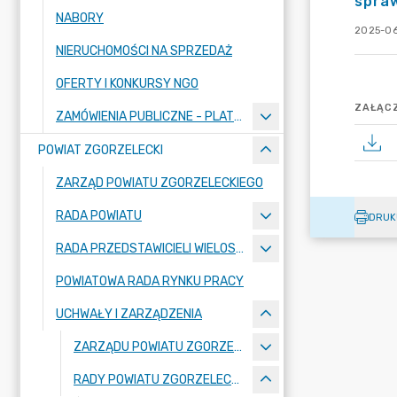
spraw
NABORY
2025-06
NIERUCHOMOŚCI NA SPRZEDAŻ
OFERTY I KONKURSY NGO
ZAŁĄCZ
ZAMÓWIENIA PUBLICZNE - PLATFORMA ZAKUPOWA
POWIAT ZGORZELECKI
ZARZĄD POWIATU ZGORZELECKIEGO
RADA POWIATU
DRUK
RADA PRZEDSTAWICIELI WIELOSPECJALISTYCZNEGO ZESPOŁU OPIEKI ZDROWOTNEJ "BOLESŁAWIEC-ZGORZELEC" SAMODZIELNEGO PUBLICZNEGO ZAKŁADU OPIEKI ZDROWOTNEJ
POWIATOWA RADA RYNKU PRACY
UCHWAŁY I ZARZĄDZENIA
ZARZĄDU POWIATU ZGORZELECKIEGO
RADY POWIATU ZGORZELECKIEGO