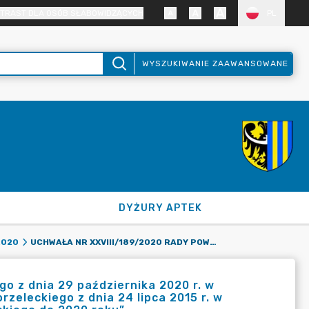
TRAST DLA OSÓB SŁABOWIDZĄCYCH
PL
WYSZUKIWANIE ZAAWANSOWANE
DYŻURY APTEK
UCHWAŁA NR XXVIII/189/2020 RADY POWIATU ZGORZELECKIEGO Z DNIA 29 PAŹDZIERNIKA 2020 R. W SPRAWIE ZMIANY UCHWAŁY NR X/71/2015 RADY POWIATU ZGORZELECKIEGO Z DNIA 24 LIPCA 2015 R. W SPRAWIE PRZYJĘCIA „STRATEGII ROZWOJU POWIATU ZGORZELECKIEGO DO 2020 ROKU”.
2020
o z dnia 29 października 2020 r. w
zeleckiego z dnia 24 lipca 2015 r. w