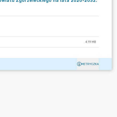
owiatu Zgorzeleckiego na lata 2020-2032.
4.19 MB
METRYCZKA