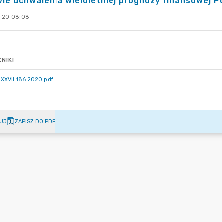
ie uchwalenia wieloletniej prognozy finansowej P
-20 08:08
NIKI
XXVII.186.2020.pdf
UJ
ZAPISZ DO PDF