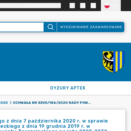
TRAST DLA OSÓB SŁABOWIDZĄCYCH
PL
WYSZUKIWANIE ZAAWANSOWANE
DYŻURY APTEK
UCHWAŁA NR XXVII/186/2020 RADY POWIATU ZGORZELECKIEGO Z DNIA 7 PAŹDZIERNIKA 2020 R. W SPRAWIE ZMIANY UCHWAŁY NR XVIII/137/2019 RADY POWIATU ZGORZELECKIEGO Z DNIA 19 GRUDNIA 2019 R. W SPRAWIE UCHWALENIA WIELOLETNIEJ PROGNOZY FINANSOWEJ POWIATU ZGORZELECKIEGO NA LATA 2020-2032.
2020
 z dnia 7 października 2020 r. w sprawie
ckiego z dnia 19 grudnia 2019 r. w