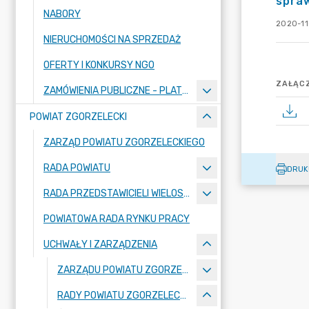
spraw
NABORY
2020-11
NIERUCHOMOŚCI NA SPRZEDAŻ
OFERTY I KONKURSY NGO
ZAŁĄCZ
ZAMÓWIENIA PUBLICZNE - PLATFORMA ZAKUPOWA
POWIAT ZGORZELECKI
ZARZĄD POWIATU ZGORZELECKIEGO
RADA POWIATU
DRUK
RADA PRZEDSTAWICIELI WIELOSPECJALISTYCZNEGO ZESPOŁU OPIEKI ZDROWOTNEJ "BOLESŁAWIEC-ZGORZELEC" SAMODZIELNEGO PUBLICZNEGO ZAKŁADU OPIEKI ZDROWOTNEJ
POWIATOWA RADA RYNKU PRACY
UCHWAŁY I ZARZĄDZENIA
ZARZĄDU POWIATU ZGORZELECKIEGO
RADY POWIATU ZGORZELECKIEGO