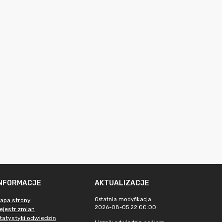
INFORMACJE
AKTUALIZACJE
Ostatnia modyfikacja
apa strony
2026-08-05 22:00:00
ejestr zmian
tatystyki odwiedzin