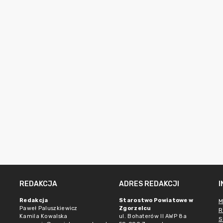
REDAKCJA
ADRES REDAKCJI
Redakcja
Starostwo Powiatowe w
M
Paweł Paluszkiewicz
Zgorzelcu
R
Kamila Kowalska
ul. Bohaterów II AWP 8a
S