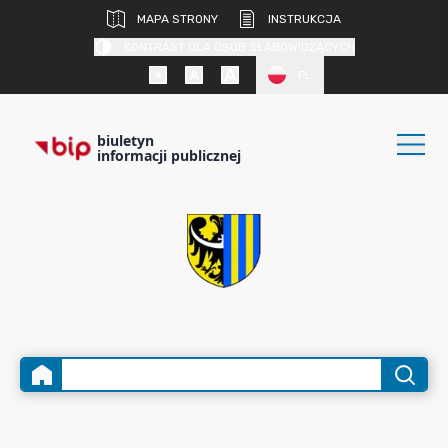
MAPA STRONY
INSTRUKCJA
KONTRAST DLA OSÓB SŁABOWIDZĄCYCH
PL
biuletyn
informacji publicznej