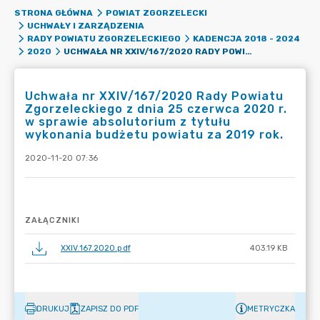
STRONA GŁÓWNA
POWIAT ZGORZELECKI
UCHWAŁY I ZARZĄDZENIA
RADY POWIATU ZGORZELECKIEGO
KADENCJA 2018 - 2024
UCHWAŁA NR XXIV/167/2020 RADY POWIATU ZGORZELECKIEGO Z DNIA 25 CZERWCA 2020 R. W SPRAWIE ABSOLUTORIUM Z TYTUŁU WYKONANIA BUDŻETU POWIATU ZA 2019 ROK.
2020
Uchwała nr XXIV/167/2020 Rady Powiatu
Zgorzeleckiego z dnia 25 czerwca 2020 r.
w sprawie absolutorium z tytułu
wykonania budżetu powiatu za 2019 rok.
2020-11-20 07:36
ZAŁĄCZNIKI
XXIV.167.2020.pdf
403.19 KB
DRUKUJ
ZAPISZ DO PDF
METRYCZKA