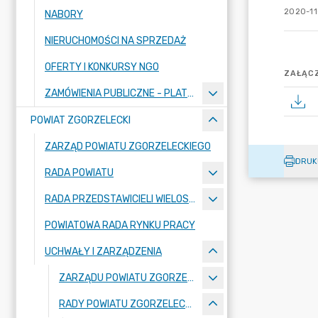
2020-11-
NABORY
NIERUCHOMOŚCI NA SPRZEDAŻ
OFERTY I KONKURSY NGO
ZAŁĄCZ
ZAMÓWIENIA PUBLICZNE - PLATFORMA ZAKUPOWA
POWIAT ZGORZELECKI
ZARZĄD POWIATU ZGORZELECKIEGO
DRUK
RADA POWIATU
RADA PRZEDSTAWICIELI WIELOSPECJALISTYCZNEGO ZESPOŁU OPIEKI ZDROWOTNEJ "BOLESŁAWIEC-ZGORZELEC" SAMODZIELNEGO PUBLICZNEGO ZAKŁADU OPIEKI ZDROWOTNEJ
POWIATOWA RADA RYNKU PRACY
UCHWAŁY I ZARZĄDZENIA
ZARZĄDU POWIATU ZGORZELECKIEGO
RADY POWIATU ZGORZELECKIEGO