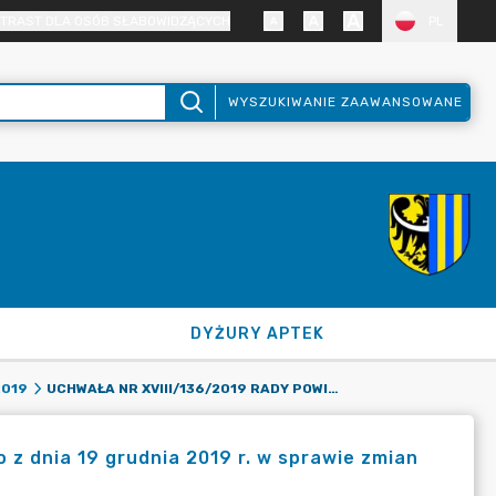
TRAST DLA OSÓB SŁABOWIDZĄCYCH
PL
WYSZUKIWANIE ZAAWANSOWANE
DYŻURY APTEK
UCHWAŁA NR XVIII/136/2019 RADY POWIATU ZGORZELECKIEGO Z DNIA 19 GRUDNIA 2019 R. W SPRAWIE ZMIAN W BUDŻECIE POWIATU ZGORZELECKIEGO NA 2019 ROK.
2019
 z dnia 19 grudnia 2019 r. w sprawie zmian