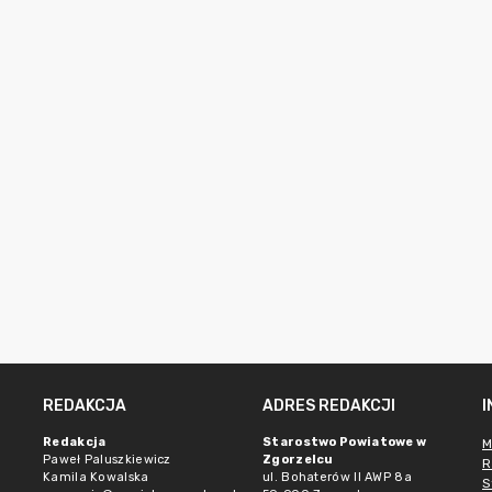
REDAKCJA
ADRES REDAKCJI
Redakcja
Starostwo Powiatowe w
M
Paweł Paluszkiewicz
Zgorzelcu
R
Kamila Kowalska
ul. Bohaterów II AWP 8a
S