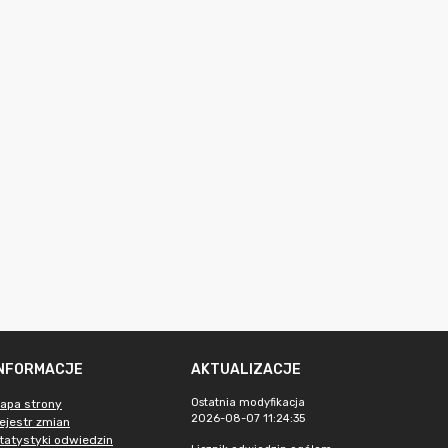
INFORMACJE
AKTUALIZACJE
Ostatnia modyfikacja
apa strony
2026-08-07 11:24:35
ejestr zmian
tatystyki odwiedzin