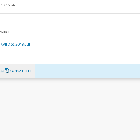
19 13:34
NIKI
XVIII.136.2019.pdf
UJ
ZAPISZ DO PDF