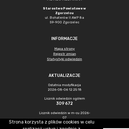
Starostwo Powiatowe w
Zgorzelcu
ul. Bohaterów II AWP 8a
59-900 Zgorzelec
INFORMACJE
Mapa strony
Rejestr zmian
Statystyki odwiedzin
AKTUALIZACJE
Ostatnia modyfikacja
2026-08-06 12:25:18
Licznik odwiedzin ogółem
309 672
Licznik odwiedzin w m-cu 2026-
07
Strona korzysta z plików cookies w celu
370
realizacji usług i zgodnie z