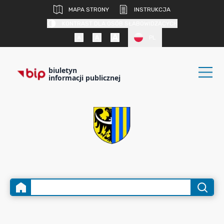
MAPA STRONY
INSTRUKCJA
KONTRAST DLA OSÓB SŁABOWIDZĄCYCH
PL
biuletyn
informacji publicznej