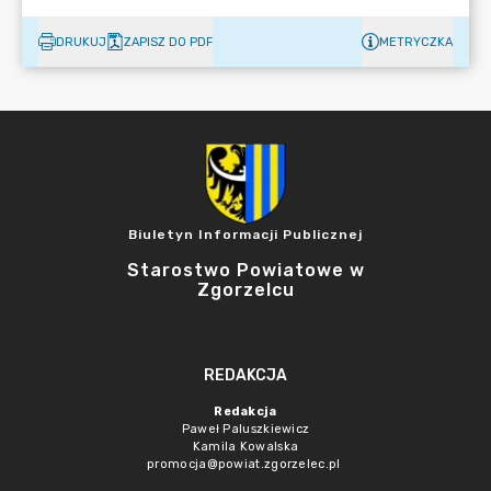
DRUKUJ
ZAPISZ DO PDF
METRYCZKA
Biuletyn Informacji Publicznej
Starostwo Powiatowe w
Zgorzelcu
REDAKCJA
Redakcja
Paweł Paluszkiewicz
Kamila Kowalska
promocja@powiat.zgorzelec.pl