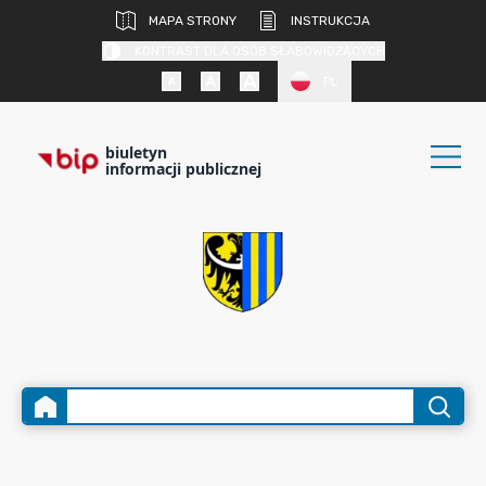
MAPA STRONY
INSTRUKCJA
KONTRAST DLA OSÓB SŁABOWIDZĄCYCH
PL
biuletyn
informacji publicznej