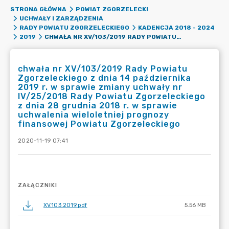
STRONA GŁÓWNA
POWIAT ZGORZELECKI
UCHWAŁY I ZARZĄDZENIA
RADY POWIATU ZGORZELECKIEGO
KADENCJA 2018 - 2024
CHWAŁA NR XV/103/2019 RADY POWIATU ZGORZELECKIEGO Z DNIA 14 PAŹDZIERNIKA 2019 R. W SPRAWIE ZMIANY UCHWAŁY NR IV/25/2018 RADY POWIATU ZGORZELECKIEGO Z DNIA 28 GRUDNIA 2018 R. W SPRAWIE UCHWALENIA WIELOLETNIEJ PROGNOZY FINANSOWEJ POWIATU ZGORZELECKIEGO
2019
chwała nr XV/103/2019 Rady Powiatu
Zgorzeleckiego z dnia 14 października
2019 r. w sprawie zmiany uchwały nr
IV/25/2018 Rady Powiatu Zgorzeleckiego
z dnia 28 grudnia 2018 r. w sprawie
uchwalenia wieloletniej prognozy
finansowej Powiatu Zgorzeleckiego
2020-11-19 07:41
ZAŁĄCZNIKI
XV.103.2019.pdf
5.56 MB