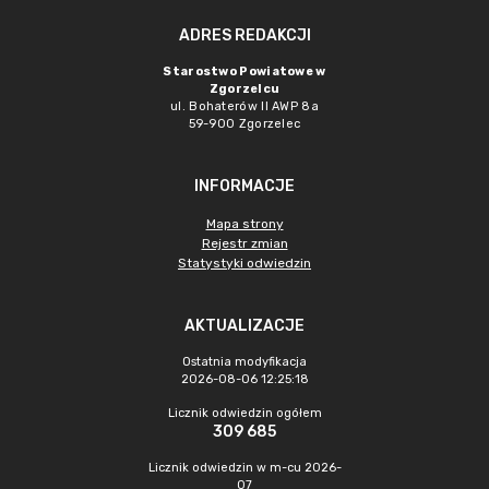
ADRES REDAKCJI
Starostwo Powiatowe w
Zgorzelcu
ul. Bohaterów II AWP 8a
59-900 Zgorzelec
INFORMACJE
Mapa strony
Rejestr zmian
Statystyki odwiedzin
AKTUALIZACJE
Ostatnia modyfikacja
2026-08-06 12:25:18
Licznik odwiedzin ogółem
309 685
Licznik odwiedzin w m-cu 2026-
07