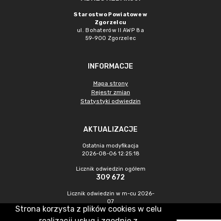
Starostwo Powiatowe w
Zgorzelcu
ul. Bohaterów II AWP 8a
59-900 Zgorzelec
INFORMACJE
Mapa strony
Rejestr zmian
Statystyki odwiedzin
AKTUALIZACJE
Ostatnia modyfikacja
2026-08-06 12:25:18
Licznik odwiedzin ogółem
309 672
Licznik odwiedzin w m-cu 2026-
07
Strona korzysta z plików cookies w celu
370
realizacji usług i zgodnie z