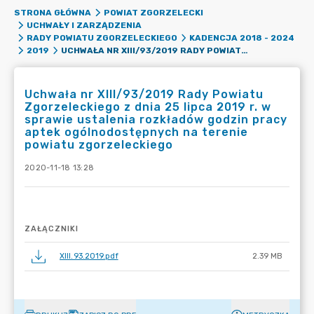
STRONA GŁÓWNA
POWIAT ZGORZELECKI
UCHWAŁY I ZARZĄDZENIA
RADY POWIATU ZGORZELECKIEGO
KADENCJA 2018 - 2024
UCHWAŁA NR XIII/93/2019 RADY POWIATU ZGORZELECKIEGO Z DNIA 25 LIPCA 2019 R. W SPRAWIE USTALENIA ROZKŁADÓW GODZIN PRACY APTEK OGÓLNODOSTĘPNYCH NA TERENIE POWIATU ZGORZELECKIEGO
2019
Uchwała nr XIII/93/2019 Rady Powiatu
Zgorzeleckiego z dnia 25 lipca 2019 r. w
sprawie ustalenia rozkładów godzin pracy
aptek ogólnodostępnych na terenie
powiatu zgorzeleckiego
2020-11-18 13:28
ZAŁĄCZNIKI
XIII.93.2019.pdf
2.39 MB