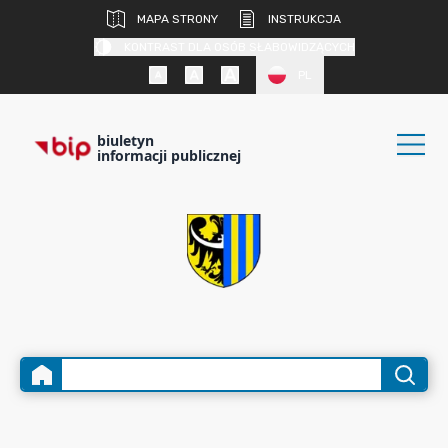
MAPA STRONY
INSTRUKCJA
KONTRAST DLA OSÓB SŁABOWIDZĄCYCH
PL
biuletyn
informacji publicznej