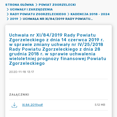
STRONA GŁÓWNA
POWIAT ZGORZELECKI
UCHWAŁY I ZARZĄDZENIA
RADY POWIATU ZGORZELECKIEGO
KADENCJA 2018 - 2024
UCHWAŁA NR XI/84/2019 RADY POWIATU ZGORZELECKIEGO Z DNIA 14 CZERWCA 2019 R. W SPRAWIE ZMIANY UCHWAŁY NR IV/25/2018 RADY POWIATU ZGORZELECKIEGO Z DNIA 28 GRUDNIA 2018 R. W SPRAWIE UCHWALENIA WIELOLETNIEJ PROGNOZY FINANSOWEJ POWIATU ZGORZELECKIEGO
2019
Uchwała nr XI/84/2019 Rady Powiatu
Zgorzeleckiego z dnia 14 czerwca 2019 r.
w sprawie zmiany uchwały nr IV/25/2018
Rady Powiatu Zgorzeleckiego z dnia 28
grudnia 2018 r. w sprawie uchwalenia
wieloletniej prognozy finansowej Powiatu
Zgorzeleckiego
2020-11-18 13:17
ZAŁĄCZNIKI
XI.84.2019.pdf
5.12 MB