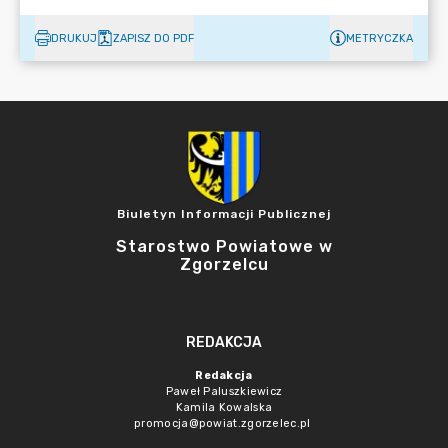
DRUKUJ
ZAPISZ DO PDF
METRYCZKA
Biuletyn Informacji Publicznej
Starostwo Powiatowe w
Zgorzelcu
REDAKCJA
Redakcja
Paweł Paluszkiewicz
Kamila Kowalska
promocja@powiat.zgorzelec.pl