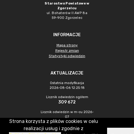
Starostwo Powiatowe w
Zgorzelcu
ul. Bohaterów II AWP 8a
59-900 Zgorzelec
INFORMACJE
Mapa strony
Rejestr zmian
Statystyki odwiedzin
AKTUALIZACJE
Ostatnia modyfikacja
2026-08-06 12:25:18
Licznik odwiedzin ogółem
309 672
Licznik odwiedzin w m-cu 2026-
07
Strona korzysta z plików cookies w celu
370
realizacji usług i zgodnie z