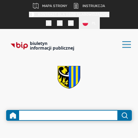
MAPA STRONY
INSTRUKCJA
KONTRAST DLA OSÓB SŁABOWIDZĄCYCH
PL
biuletyn
informacji publicznej