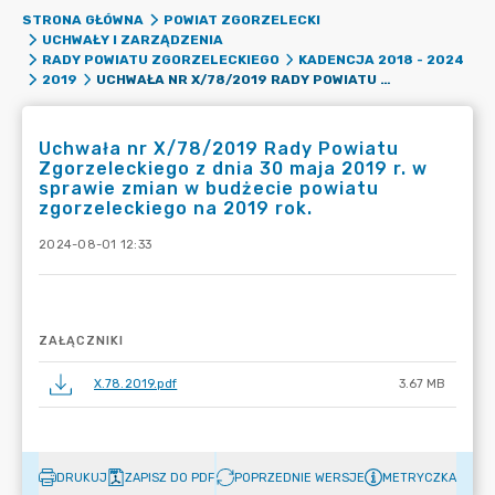
STRONA GŁÓWNA
POWIAT ZGORZELECKI
UCHWAŁY I ZARZĄDZENIA
RADY POWIATU ZGORZELECKIEGO
KADENCJA 2018 - 2024
UCHWAŁA NR X/78/2019 RADY POWIATU ZGORZELECKIEGO Z DNIA 30 MAJA 2019 R. W SPRAWIE ZMIAN W BUDŻECIE POWIATU ZGORZELECKIEGO NA 2019 ROK.
2019
Uchwała nr X/78/2019 Rady Powiatu
Zgorzeleckiego z dnia 30 maja 2019 r. w
sprawie zmian w budżecie powiatu
zgorzeleckiego na 2019 rok.
2024-08-01 12:33
ZAŁĄCZNIKI
X.78.2019.pdf
3.67 MB
DRUKUJ
ZAPISZ DO PDF
POPRZEDNIE WERSJE
METRYCZKA