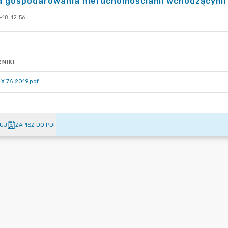
d gospodarowania nieruchomościami wchodzącymi
-18 12:56
NIKI
X.76.2019.pdf
UJ
ZAPISZ DO PDF