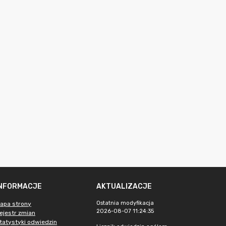
INFORMACJE
AKTUALIZACJE
Ostatnia modyfikacja
apa strony
2026-08-07 11:24:35
ejestr zmian
tatystyki odwiedzin