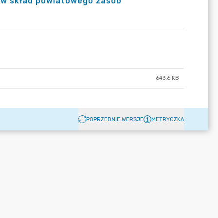
 w skład powiatowego zasob
643.6 KB
POPRZEDNIE WERSJE
METRYCZKA