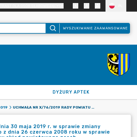
TRAST DLA OSÓB SŁABOWIDZĄCYCH
PL
WYSZUKIWANIE ZAAWANSOWANE
DYŻURY APTEK
UCHWAŁA NR X/76/2019 RADY POWIATU ZGORZELECKIEGO Z DNIA 30 MAJA 2019 R. W SPRAWIE ZMIANY UCHWAŁY NR XXIV/161/2008 RADY POWIATU ZGORZELECKIEGO Z DNIA 26 CZERWCA 2008 ROKU W SPRAWIE ZASAD GOSPODAROWANIA NIERUCHOMOŚCIAMI WCHODZĄCYMI W SKŁAD POWIATOWEGO ZASOB
2019
nia 30 maja 2019 r. w sprawie zmiany
 z dnia 26 czerwca 2008 roku w sprawie