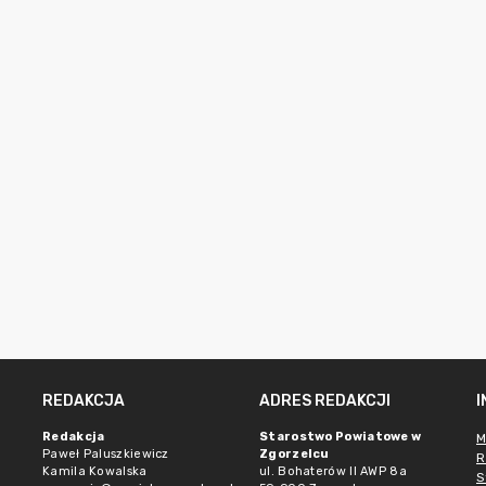
REDAKCJA
ADRES REDAKCJI
Redakcja
Starostwo Powiatowe w
M
Paweł Paluszkiewicz
Zgorzelcu
R
Kamila Kowalska
ul. Bohaterów II AWP 8a
S