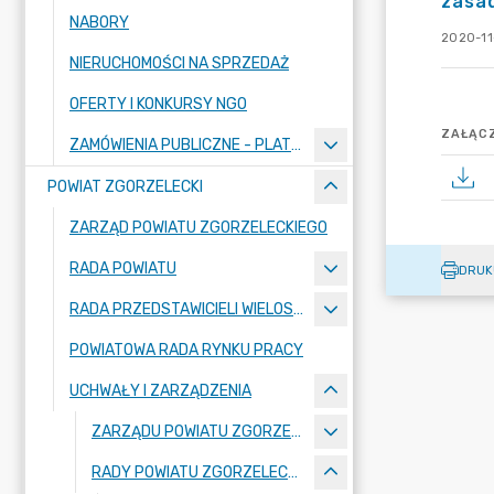
zasa
NABORY
2020-11
NIERUCHOMOŚCI NA SPRZEDAŻ
OFERTY I KONKURSY NGO
ZAŁĄCZ
ZAMÓWIENIA PUBLICZNE - PLATFORMA ZAKUPOWA
POWIAT ZGORZELECKI
ZARZĄD POWIATU ZGORZELECKIEGO
RADA POWIATU
DRUK
RADA PRZEDSTAWICIELI WIELOSPECJALISTYCZNEGO ZESPOŁU OPIEKI ZDROWOTNEJ "BOLESŁAWIEC-ZGORZELEC" SAMODZIELNEGO PUBLICZNEGO ZAKŁADU OPIEKI ZDROWOTNEJ
POWIATOWA RADA RYNKU PRACY
UCHWAŁY I ZARZĄDZENIA
ZARZĄDU POWIATU ZGORZELECKIEGO
RADY POWIATU ZGORZELECKIEGO