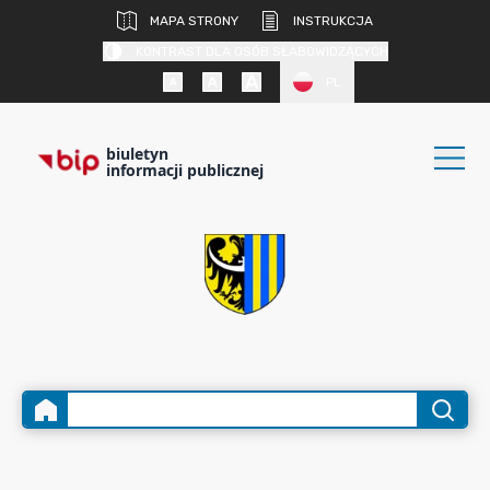
MAPA STRONY
INSTRUKCJA
KONTRAST DLA OSÓB SŁABOWIDZĄCYCH
PL
biuletyn
informacji publicznej