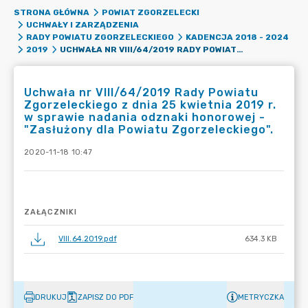
STRONA GŁÓWNA
POWIAT ZGORZELECKI
UCHWAŁY I ZARZĄDZENIA
RADY POWIATU ZGORZELECKIEGO
KADENCJA 2018 - 2024
UCHWAŁA NR VIII/64/2019 RADY POWIATU ZGORZELECKIEGO Z DNIA 25 KWIETNIA 2019 R. W SPRAWIE NADANIA ODZNAKI HONOROWEJ - "ZASŁUŻONY DLA POWIATU ZGORZELECKIEGO".
2019
Uchwała nr VIII/64/2019 Rady Powiatu
Zgorzeleckiego z dnia 25 kwietnia 2019 r.
w sprawie nadania odznaki honorowej -
"Zasłużony dla Powiatu Zgorzeleckiego".
2020-11-18 10:47
ZAŁĄCZNIKI
VIII.64.2019.pdf
634.3 KB
DRUKUJ
ZAPISZ DO PDF
METRYCZKA