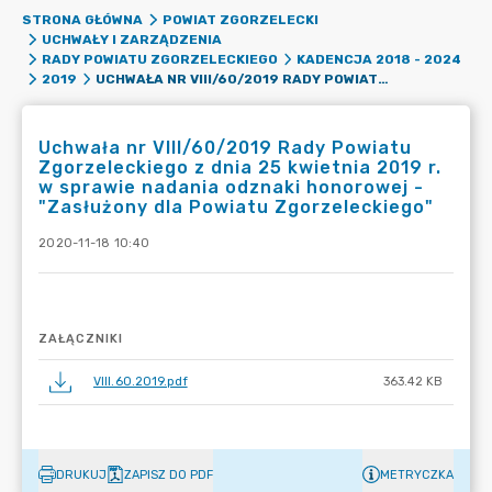
STRONA GŁÓWNA
POWIAT ZGORZELECKI
UCHWAŁY I ZARZĄDZENIA
RADY POWIATU ZGORZELECKIEGO
KADENCJA 2018 - 2024
UCHWAŁA NR VIII/60/2019 RADY POWIATU ZGORZELECKIEGO Z DNIA 25 KWIETNIA 2019 R. W SPRAWIE NADANIA ODZNAKI HONOROWEJ - "ZASŁUŻONY DLA POWIATU ZGORZELECKIEGO"
2019
Uchwała nr VIII/60/2019 Rady Powiatu
Zgorzeleckiego z dnia 25 kwietnia 2019 r.
w sprawie nadania odznaki honorowej -
"Zasłużony dla Powiatu Zgorzeleckiego"
2020-11-18 10:40
ZAŁĄCZNIKI
VIII.60.2019.pdf
363.42 KB
DRUKUJ
ZAPISZ DO PDF
METRYCZKA