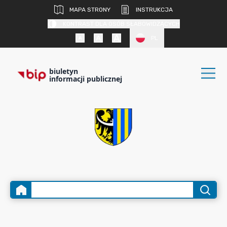
MAPA STRONY
INSTRUKCJA
KONTRAST DLA OSÓB SŁABOWIDZĄCYCH
PL
biuletyn
informacji publicznej