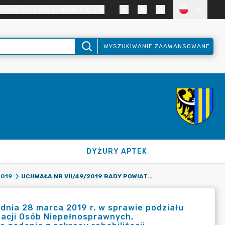
TRAST DLA OSÓB SŁABOWIDZĄCYCH
PL
WYSZUKIWANIE ZAAWANSOWANE
DYŻURY APTEK
UCHWAŁA NR VII/49/2019 RADY POWIATU ZGORZELECKIEGO Z DNIA 28 MARCA 2019 R. W SPRAWIE PODZIAŁU ŚRODKÓW FINANSOWYCH PAŃSTWOWEGO FUNDUSZU REHABILITACJI OSÓB NIEPEŁNOSPRAWNYCH, PRZYZNANYCH POWIATOWI ZGORZELECKIEMU NA POSZCZEGÓLNE ZADANIA Z ZAKRESU REHABILITACJI
2019
dnia 28 marca 2019 r. w sprawie podziału
acji Osób Niepełnosprawnych,