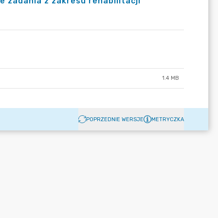
zadania z zakresu rehabilitacji
1.4 MB
POPRZEDNIE WERSJE
METRYCZKA