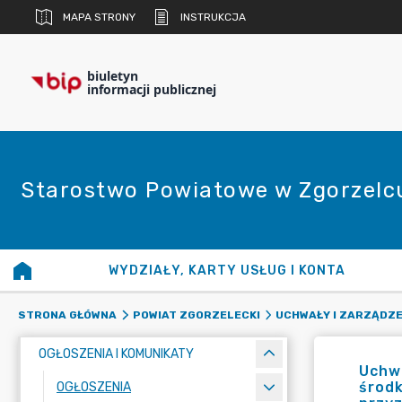
MAPA STRONY
INSTRUKCJA
biuletyn
informacji publicznej
Starostwo Powiatowe w Zgorzelc
WYDZIAŁY, KARTY USŁUG I KONTA
STRONA GŁÓWNA
POWIAT ZGORZELECKI
UCHWAŁY I ZARZĄDZE
OGŁOSZENIA I KOMUNIKATY
Uchwa
środ
OGŁOSZENIA