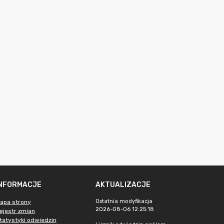
INFORMACJE
AKTUALIZACJE
Ostatnia modyfikacja
apa strony
2026-08-06 12:25:18
ejestr zmian
tatystyki odwiedzin