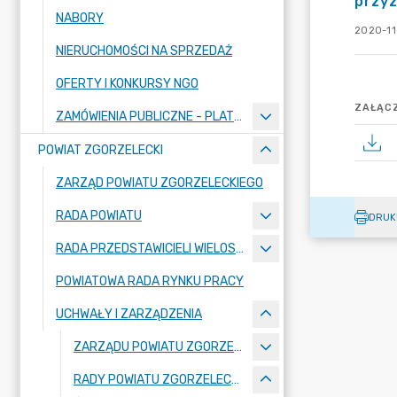
przyz
NABORY
2020-11
NIERUCHOMOŚCI NA SPRZEDAŻ
OFERTY I KONKURSY NGO
ZAŁĄCZ
ZAMÓWIENIA PUBLICZNE - PLATFORMA ZAKUPOWA
POWIAT ZGORZELECKI
ZARZĄD POWIATU ZGORZELECKIEGO
RADA POWIATU
DRUK
RADA PRZEDSTAWICIELI WIELOSPECJALISTYCZNEGO ZESPOŁU OPIEKI ZDROWOTNEJ "BOLESŁAWIEC-ZGORZELEC" SAMODZIELNEGO PUBLICZNEGO ZAKŁADU OPIEKI ZDROWOTNEJ
POWIATOWA RADA RYNKU PRACY
UCHWAŁY I ZARZĄDZENIA
ZARZĄDU POWIATU ZGORZELECKIEGO
RADY POWIATU ZGORZELECKIEGO