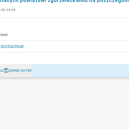
nanych powiatowi zgorzeleckiemu na poszczególne 
-18 09:45
NIKI
VII.49.2019.pdf
UJ
ZAPISZ DO PDF