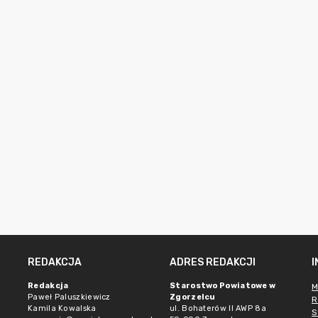
REDAKCJA
ADRES REDAKCJI
Redakcja
Starostwo Powiatowe w
M
Paweł Paluszkiewicz
Zgorzelcu
R
Kamila Kowalska
ul. Bohaterów II AWP 8a
S