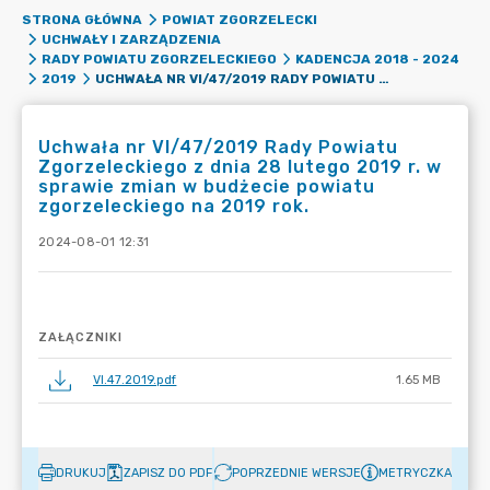
STRONA GŁÓWNA
POWIAT ZGORZELECKI
UCHWAŁY I ZARZĄDZENIA
RADY POWIATU ZGORZELECKIEGO
KADENCJA 2018 - 2024
UCHWAŁA NR VI/47/2019 RADY POWIATU ZGORZELECKIEGO Z DNIA 28 LUTEGO 2019 R. W SPRAWIE ZMIAN W BUDŻECIE POWIATU ZGORZELECKIEGO NA 2019 ROK.
2019
Uchwała nr VI/47/2019 Rady Powiatu
Zgorzeleckiego z dnia 28 lutego 2019 r. w
sprawie zmian w budżecie powiatu
zgorzeleckiego na 2019 rok.
2024-08-01 12:31
ZAŁĄCZNIKI
VI.47.2019.pdf
1.65 MB
DRUKUJ
ZAPISZ DO PDF
POPRZEDNIE WERSJE
METRYCZKA