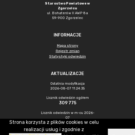
Starostwo Powiatowe w
Zgorzelcu
ul. Bohaterów II AWP 8a
59-900 Zgorzelec
INFORMACJE
Mapa strony
Rejestr zmian
Statystyki odwiedzin
AKTUALIZACJE
Ostatnia modyfikacja
2026-08-07 11:24:35
Licznik odwiedzin ogółem
309 775
Licznik odwiedzin w m-cu 2026-
07
Strona korzysta z plików cookies w celu
473
realizacji usług i zgodnie z