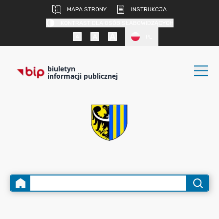
MAPA STRONY
INSTRUKCJA
KONTRAST DLA OSÓB SŁABOWIDZĄCYCH
PL
biuletyn
informacji publicznej