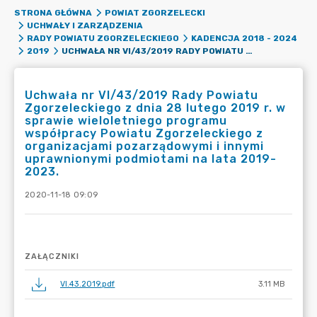
STRONA GŁÓWNA
POWIAT ZGORZELECKI
UCHWAŁY I ZARZĄDZENIA
RADY POWIATU ZGORZELECKIEGO
KADENCJA 2018 - 2024
UCHWAŁA NR VI/43/2019 RADY POWIATU ZGORZELECKIEGO Z DNIA 28 LUTEGO 2019 R. W SPRAWIE WIELOLETNIEGO PROGRAMU WSPÓŁPRACY POWIATU ZGORZELECKIEGO Z ORGANIZACJAMI POZARZĄDOWYMI I INNYMI UPRAWNIONYMI PODMIOTAMI NA LATA 2019-2023.
2019
Uchwała nr VI/43/2019 Rady Powiatu
Zgorzeleckiego z dnia 28 lutego 2019 r. w
sprawie wieloletniego programu
współpracy Powiatu Zgorzeleckiego z
organizacjami pozarządowymi i innymi
uprawnionymi podmiotami na lata 2019-
2023.
2020-11-18 09:09
ZAŁĄCZNIKI
VI.43.2019.pdf
3.11 MB