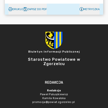
DRUKUJ
ZAPISZ DO PDF
METRYCZKA
Biuletyn Informacji Publicznej
Starostwo Powiatowe w
Zgorzelcu
REDAKCJA
Redakcja
Paweł Paluszkiewicz
Kamila Kowalska
promocja@powiat.zgorzelec.pl