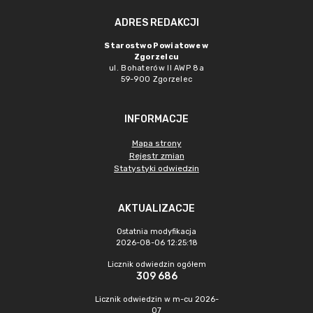
ADRES REDAKCJI
Starostwo Powiatowe w
Zgorzelcu
ul. Bohaterów II AWP 8a
59-900 Zgorzelec
INFORMACJE
Mapa strony
Rejestr zmian
Statystyki odwiedzin
AKTUALIZACJE
Ostatnia modyfikacja
2026-08-06 12:25:18
Licznik odwiedzin ogółem
309 686
Licznik odwiedzin w m-cu 2026-
07