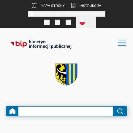
MAPA STRONY
INSTRUKCJA
KONTRAST DLA OSÓB SŁABOWIDZĄCYCH
PL
biuletyn
informacji publicznej