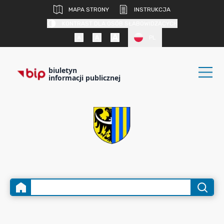
MAPA STRONY
INSTRUKCJA
KONTRAST DLA OSÓB SŁABOWIDZĄCYCH
PL
biuletyn
informacji publicznej