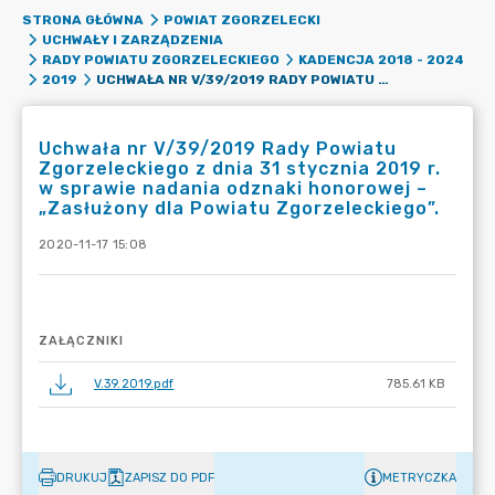
STRONA GŁÓWNA
POWIAT ZGORZELECKI
UCHWAŁY I ZARZĄDZENIA
RADY POWIATU ZGORZELECKIEGO
KADENCJA 2018 - 2024
UCHWAŁA NR V/39/2019 RADY POWIATU ZGORZELECKIEGO Z DNIA 31 STYCZNIA 2019 R. W SPRAWIE NADANIA ODZNAKI HONOROWEJ – „ZASŁUŻONY DLA POWIATU ZGORZELECKIEGO”.
2019
Uchwała nr V/39/2019 Rady Powiatu
Zgorzeleckiego z dnia 31 stycznia 2019 r.
w sprawie nadania odznaki honorowej –
„Zasłużony dla Powiatu Zgorzeleckiego”.
2020-11-17 15:08
ZAŁĄCZNIKI
V.39.2019.pdf
785.61 KB
DRUKUJ
ZAPISZ DO PDF
METRYCZKA