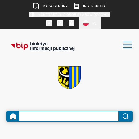
MAPA STRONY
INSTRUKCJA
KONTRAST DLA OSÓB SŁABOWIDZĄCYCH
PL
biuletyn
informacji publicznej