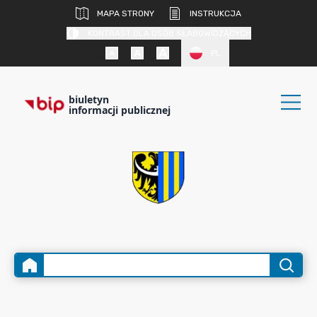
MAPA STRONY
INSTRUKCJA
KONTRAST DLA OSÓB SŁABOWIDZĄCYCH
PL
biuletyn
informacji publicznej