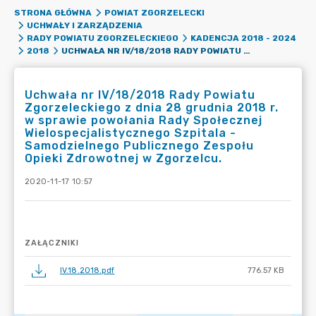
STRONA GŁÓWNA
POWIAT ZGORZELECKI
UCHWAŁY I ZARZĄDZENIA
RADY POWIATU ZGORZELECKIEGO
KADENCJA 2018 - 2024
UCHWAŁA NR IV/18/2018 RADY POWIATU ZGORZELECKIEGO Z DNIA 28 GRUDNIA 2018 R. W SPRAWIE POWOŁANIA RADY SPOŁECZNEJ WIELOSPECJALISTYCZNEGO SZPITALA - SAMODZIELNEGO PUBLICZNEGO ZESPOŁU OPIEKI ZDROWOTNEJ W ZGORZELCU.
2018
Uchwała nr IV/18/2018 Rady Powiatu
Zgorzeleckiego z dnia 28 grudnia 2018 r.
w sprawie powołania Rady Społecznej
Wielospecjalistycznego Szpitala -
Samodzielnego Publicznego Zespołu
Opieki Zdrowotnej w Zgorzelcu.
2020-11-17 10:57
ZAŁĄCZNIKI
IV.18.2018.pdf
776.57 KB