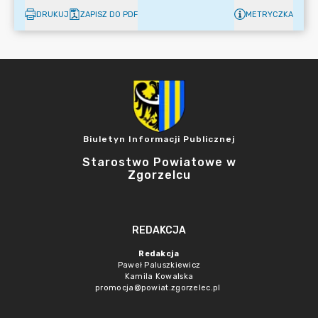
DRUKUJ
ZAPISZ DO PDF
METRYCZKA
Biuletyn Informacji Publicznej
Starostwo Powiatowe w
Zgorzelcu
REDAKCJA
Redakcja
Paweł Paluszkiewicz
Kamila Kowalska
promocja@powiat.zgorzelec.pl