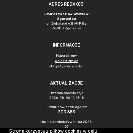
ADRES REDAKCJI
Starostwo Powiatowe w
Zgorzelcu
ul. Bohaterów II AWP 8a
59-900 Zgorzelec
INFORMACJE
Mapa strony
Rejestr zmian
Statystyki odwiedzin
AKTUALIZACJE
Ostatnia modyfikacja
2026-08-06 12:25:18
Licznik odwiedzin ogółem
309 689
Licznik odwiedzin w m-cu 2026-
07
Strona korzysta z plików cookies w celu
387