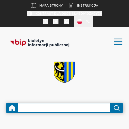
MAPA STRONY
INSTRUKCJA
KONTRAST DLA OSÓB SŁABOWIDZĄCYCH
PL
biuletyn
informacji publicznej