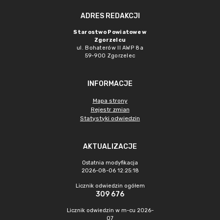
ADRES REDAKCJI
Starostwo Powiatowe w
Zgorzelcu
ul. Bohaterów II AWP 8a
59-900 Zgorzelec
INFORMACJE
Mapa strony
Rejestr zmian
Statystyki odwiedzin
AKTUALIZACJE
Ostatnia modyfikacja
2026-08-06 12:25:18
Licznik odwiedzin ogółem
309 676
Licznik odwiedzin w m-cu 2026-
07