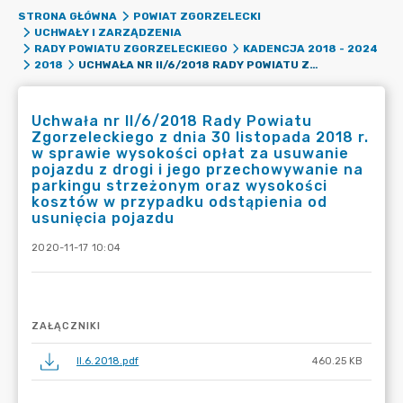
STRONA GŁÓWNA
POWIAT ZGORZELECKI
UCHWAŁY I ZARZĄDZENIA
RADY POWIATU ZGORZELECKIEGO
KADENCJA 2018 - 2024
UCHWAŁA NR II/6/2018 RADY POWIATU ZGORZELECKIEGO Z DNIA 30 LISTOPADA 2018 R. W SPRAWIE WYSOKOŚCI OPŁAT ZA USUWANIE POJAZDU Z DROGI I JEGO PRZECHOWYWANIE NA PARKINGU STRZEŻONYM ORAZ WYSOKOŚCI KOSZTÓW W PRZYPADKU ODSTĄPIENIA OD USUNIĘCIA POJAZDU
2018
Uchwała nr II/6/2018 Rady Powiatu
Zgorzeleckiego z dnia 30 listopada 2018 r.
w sprawie wysokości opłat za usuwanie
pojazdu z drogi i jego przechowywanie na
parkingu strzeżonym oraz wysokości
kosztów w przypadku odstąpienia od
usunięcia pojazdu
2020-11-17 10:04
ZAŁĄCZNIKI
II.6.2018.pdf
460.25 KB