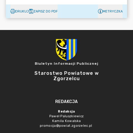
DRUKUJ
ZAPISZ DO PDF
METRYCZKA
Biuletyn Informacji Publicznej
Starostwo Powiatowe w
Zgorzelcu
REDAKCJA
Redakcja
Paweł Paluszkiewicz
Kamila Kowalska
promocja@powiat.zgorzelec.pl