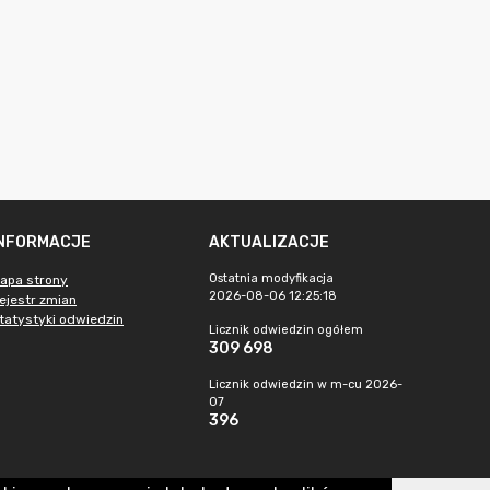
INFORMACJE
AKTUALIZACJE
Ostatnia modyfikacja
apa strony
2026-08-06 12:25:18
ejestr zmian
tatystyki odwiedzin
Licznik odwiedzin ogółem
309 698
Licznik odwiedzin w m-cu 2026-
07
396