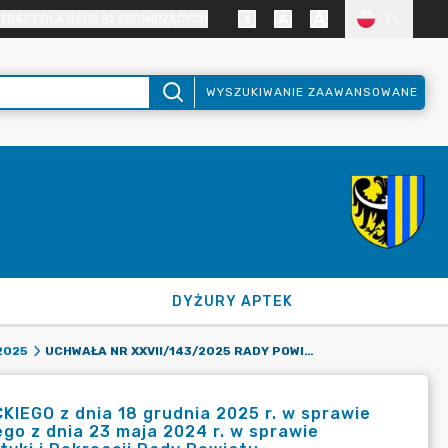
TRAST DLA OSÓB SŁABOWIDZĄCYCH
PL
WYSZUKIWANIE ZAAWANSOWANE
DYŻURY APTEK
UCHWAŁA NR XXVII/143/2025 RADY POWIATU ZGORZELECKIEGO Z DNIA 18 GRUDNIA 2025 R. W SPRAWIE ZMIANY UCHWAŁY NR II/9/2024 RADY POWIATU ZGORZELECKIEGO Z DNIA 23 MAJA 2024 R. W SPRAWIE POWOŁANIA STAŁEJ KOMISJI OŚWIATY, KULTURY, SPORTU, TURYSTYKI I REKREACJI RADY POWIATU ZGORZELECKIEGO, USTALENIA PRZEDMIOTU JEJ DZIAŁANIA ORAZ OKREŚLENIA SKŁADU OSOBOWEGO.
2025
EGO z dnia 18 grudnia 2025 r. w sprawie
go z dnia 23 maja 2024 r. w sprawie