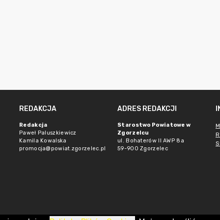
REDAKCJA
ADRES REDAKCJI
Redakcja
Starostwo Powiatowe w
M
Paweł Paluszkiewicz
Zgorzelcu
R
Kamila Kowalska
ul. Bohaterów II AWP 8a
S
promocja@powiat.zgorzelec.pl
59-900 Zgorzelec