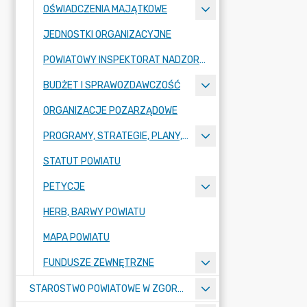
OŚWIADCZENIA MAJĄTKOWE
JEDNOSTKI ORGANIZACYJNE
POWIATOWY INSPEKTORAT NADZORU BUDOWLANEGO
BUDŻET I SPRAWOZDAWCZOŚĆ
ORGANIZACJE POZARZĄDOWE
PROGRAMY, STRATEGIE, PLANY, RAPORTY
STATUT POWIATU
PETYCJE
HERB, BARWY POWIATU
MAPA POWIATU
FUNDUSZE ZEWNĘTRZNE
STAROSTWO POWIATOWE W ZGORZELCU