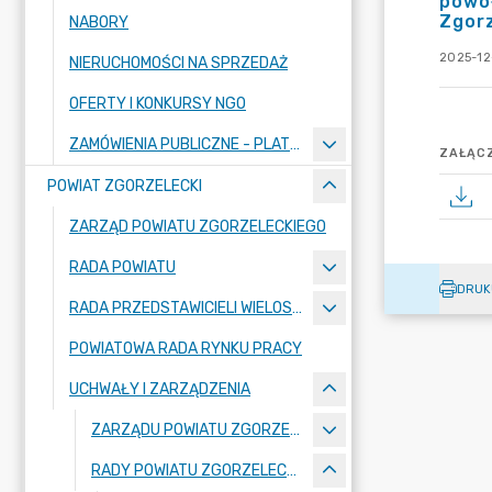
powoł
Zgorz
NABORY
2025-12-
NIERUCHOMOŚCI NA SPRZEDAŻ
OFERTY I KONKURSY NGO
ZAMÓWIENIA PUBLICZNE - PLATFORMA ZAKUPOWA
ZAŁĄCZ
POWIAT ZGORZELECKI
ZARZĄD POWIATU ZGORZELECKIEGO
RADA POWIATU
DRUK
RADA PRZEDSTAWICIELI WIELOSPECJALISTYCZNEGO ZESPOŁU OPIEKI ZDROWOTNEJ "BOLESŁAWIEC-ZGORZELEC" SAMODZIELNEGO PUBLICZNEGO ZAKŁADU OPIEKI ZDROWOTNEJ
POWIATOWA RADA RYNKU PRACY
UCHWAŁY I ZARZĄDZENIA
ZARZĄDU POWIATU ZGORZELECKIEGO
RADY POWIATU ZGORZELECKIEGO