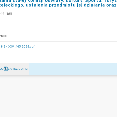
ania stałej Komisji Oświaty, Kultury, Sportu, Tury
eleckiego, ustalenia przedmiotu jej działania ora
19 13:51
NIKI
143 - XXVII.143.2025.pdf
UJ
ZAPISZ DO PDF