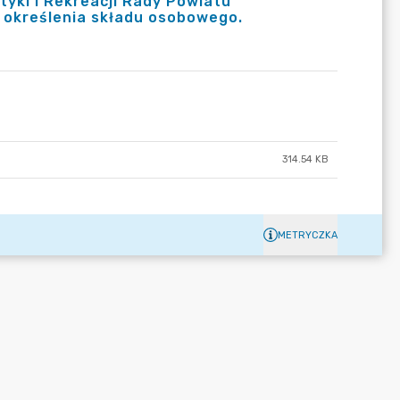
styki i Rekreacji Rady Powiatu
z określenia składu osobowego.
314.54 KB
METRYCZKA