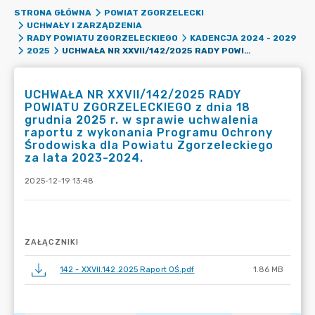
STRONA GŁÓWNA
POWIAT ZGORZELECKI
UCHWAŁY I ZARZĄDZENIA
RADY POWIATU ZGORZELECKIEGO
KADENCJA 2024 - 2029
UCHWAŁA NR XXVII/142/2025 RADY POWIATU ZGORZELECKIEGO Z DNIA 18 GRUDNIA 2025 R. W SPRAWIE UCHWALENIA RAPORTU Z WYKONANIA PROGRAMU OCHRONY ŚRODOWISKA DLA POWIATU ZGORZELECKIEGO ZA LATA 2023-2024.
2025
UCHWAŁA NR XXVII/142/2025 RADY
POWIATU ZGORZELECKIEGO z dnia 18
grudnia 2025 r. w sprawie uchwalenia
raportu z wykonania Programu Ochrony
Środowiska dla Powiatu Zgorzeleckiego
za lata 2023-2024.
2025-12-19 13:48
ZAŁĄCZNIKI
142 - XXVII.142.2025 Raport OŚ.pdf
1.86 MB