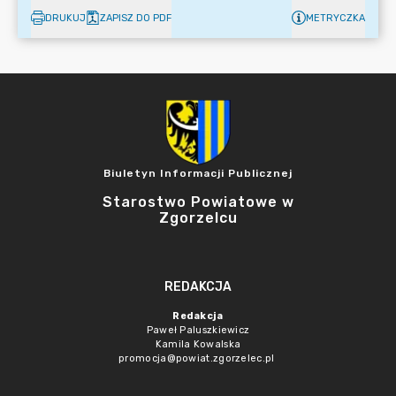
DRUKUJ
ZAPISZ DO PDF
METRYCZKA
Biuletyn Informacji Publicznej
Starostwo Powiatowe w
Zgorzelcu
REDAKCJA
Redakcja
Paweł Paluszkiewicz
Kamila Kowalska
promocja@powiat.zgorzelec.pl