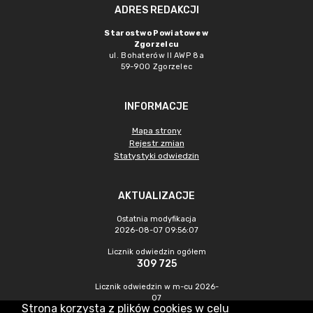
ADRES REDAKCJI
Starostwo Powiatowe w
Zgorzelcu
ul. Bohaterów II AWP 8a
59-900 Zgorzelec
INFORMACJE
Mapa strony
Rejestr zmian
Statystyki odwiedzin
AKTUALIZACJE
Ostatnia modyfikacja
2026-08-07 09:56:07
Licznik odwiedzin ogółem
309 725
Licznik odwiedzin w m-cu 2026-
07
Strona korzysta z plików cookies w celu
423