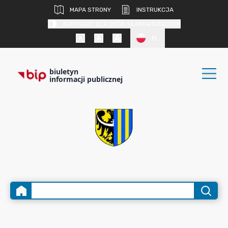
MAPA STRONY
INSTRUKCJA
KONTRAST DLA OSÓB SŁABOWIDZĄCYCH
PL
biuletyn
informacji publicznej