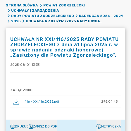
STRONA GŁÓWNA
POWIAT ZGORZELECKI
UCHWAŁY I ZARZĄDZENIA
RADY POWIATU ZGORZELECKIEGO
KADENCJA 2024 - 2029
UCHWAŁA NR XXI/116/2025 RADY POWIATU ZGORZELECKIEGO Z DNIA 31 LIPCA 2025 R. W SPRAWIE NADANIA ODZNAKI HONOROWEJ – „ZASŁUŻONY DLA POWIATU ZGORZELECKIEGO”.
2025
UCHWAŁA NR XXI/116/2025 RADY POWIATU
ZGORZELECKIEGO z dnia 31 lipca 2025 r. w
sprawie nadania odznaki honorowej –
„Zasłużony dla Powiatu Zgorzeleckiego”.
2025-08-01 13:33
ZAŁĄCZNIKI
116 - XXI.116.2025.pdf
296.04 KB
DRUKUJ
ZAPISZ DO PDF
METRYCZKA