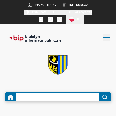
MAPA STRONY
INSTRUKCJA
KONTRAST DLA OSÓB SŁABOWIDZĄCYCH
PL
biuletyn
informacji publicznej