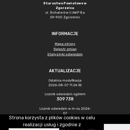
Starostwo Powiatowe w
Zgorzelcu
ul. Bohaterów II AWP 8a
59-900 Zgorzelec
INFORMACJE
Mapa strony
Rejestr zmian
Statystyki odwiedzin
AKTUALIZACJE
Ostatnia modyfikacja
2026-08-07 11:24:35
Licznik odwiedzin ogółem
309 738
Licznik odwiedzin w m-cu 2026-
07
Strona korzysta z plików cookies w celu
436
realizacji usług i zgodnie z