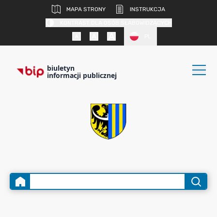
MAPA STRONY
INSTRUKCJA
KONTRAST DLA OSÓB SŁABOWIDZĄCYCH
PL
biuletyn
informacji publicznej