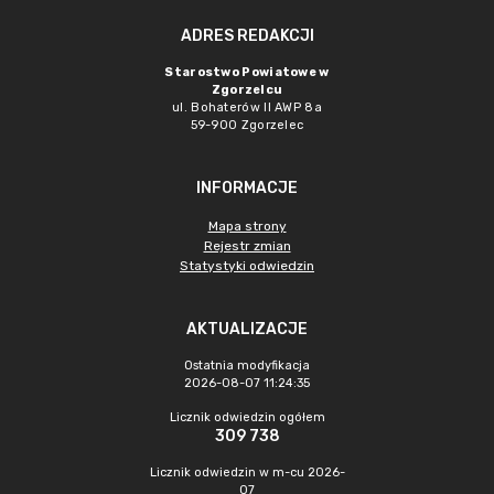
ADRES REDAKCJI
Starostwo Powiatowe w
Zgorzelcu
ul. Bohaterów II AWP 8a
59-900 Zgorzelec
INFORMACJE
Mapa strony
Rejestr zmian
Statystyki odwiedzin
AKTUALIZACJE
Ostatnia modyfikacja
2026-08-07 11:24:35
Licznik odwiedzin ogółem
309 738
Licznik odwiedzin w m-cu 2026-
07