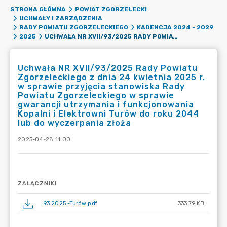
STRONA GŁÓWNA
POWIAT ZGORZELECKI
UCHWAŁY I ZARZĄDZENIA
RADY POWIATU ZGORZELECKIEGO
KADENCJA 2024 - 2029
UCHWAŁA NR XVII/93/2025 RADY POWIATU ZGORZELECKIEGO Z DNIA 24 KWIETNIA 2025 R. W SPRAWIE PRZYJĘCIA STANOWISKA RADY POWIATU ZGORZELECKIEGO W SPRAWIE GWARANCJI UTRZYMANIA I FUNKCJONOWANIA KOPALNI I ELEKTROWNI TURÓW DO ROKU 2044 LUB DO WYCZERPANIA ZŁOŻA
2025
Uchwała NR XVII/93/2025 Rady Powiatu
Zgorzeleckiego z dnia 24 kwietnia 2025 r.
w sprawie przyjęcia stanowiska Rady
Powiatu Zgorzeleckiego w sprawie
gwarancji utrzymania i funkcjonowania
Kopalni i Elektrowni Turów do roku 2044
lub do wyczerpania złoża
2025-04-28 11:00
ZAŁĄCZNIKI
93.2025 -Turów.pdf
333.79 KB