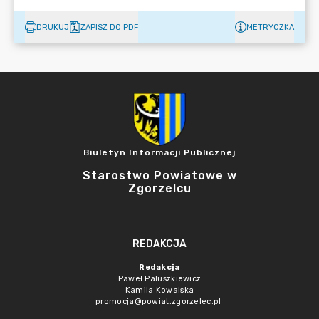
DRUKUJ
ZAPISZ DO PDF
METRYCZKA
Biuletyn Informacji Publicznej
Starostwo Powiatowe w
Zgorzelcu
REDAKCJA
Redakcja
Paweł Paluszkiewicz
Kamila Kowalska
promocja@powiat.zgorzelec.pl