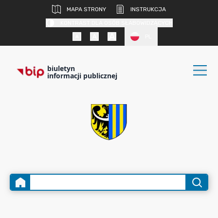
MAPA STRONY
INSTRUKCJA
KONTRAST DLA OSÓB SŁABOWIDZĄCYCH
PL
biuletyn
informacji publicznej