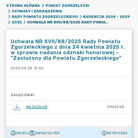
STRONA GŁÓWNA
POWIAT ZGORZELECKI
UCHWAŁY I ZARZĄDZENIA
RADY POWIATU ZGORZELECKIEGO
KADENCJA 2024 - 2029
UCHWAŁA NR XVII/88/2025 RADY POWIATU ZGORZELECKIEGO Z DNIA 24 KWIETNIA 2025 R. W SPRAWIE NADANIA ODZNAKI HONOROWEJ - "ZASŁUŻONY DLA POWIATU ZGORZELECKIEGO"
2025
Uchwała NR XVII/88/2025 Rady Powiatu
Zgorzeleckiego z dnia 24 kwietnia 2025 r.
w sprawie nadania odznaki honorowej -
"Zasłużony dla Powiatu Zgorzeleckiego"
2025-04-28 10:46
ZAŁĄCZNIKI
88.2025.pdf
299.49 KB
DRUKUJ
ZAPISZ DO PDF
METRYCZKA