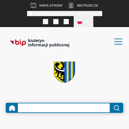
MAPA STRONY
INSTRUKCJA
KONTRAST DLA OSÓB SŁABOWIDZĄCYCH
PL
biuletyn
informacji publicznej