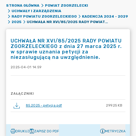
STRONA GŁÓWNA
POWIAT ZGORZELECKI
UCHWAŁY I ZARZĄDZENIA
RADY POWIATU ZGORZELECKIEGO
KADENCJA 2024 - 2029
UCHWAŁA NR XVI/85/2025 RADY POWIATU ZGORZELECKIEGO Z DNIA 27 MARCA 2025 R. W SPRAWIE UZNANIA PETYCJI ZA NIEZASŁUGUJĄCĄ NA UWZGLĘDNIENIE.
2025
UCHWAŁA NR XVI/85/2025 RADY POWIATU
ZGORZELECKIEGO z dnia 27 marca 2025 r.
w sprawie uznania petycji za
niezasługującą na uwzględnienie.
2025-04-01 14:59
ZAŁĄCZNIKI
85.2025 - petycja.pdf
299.25 KB
DRUKUJ
ZAPISZ DO PDF
METRYCZKA