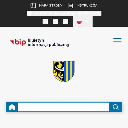
MAPA STRONY
INSTRUKCJA
KONTRAST DLA OSÓB SŁABOWIDZĄCYCH
PL
biuletyn
informacji publicznej