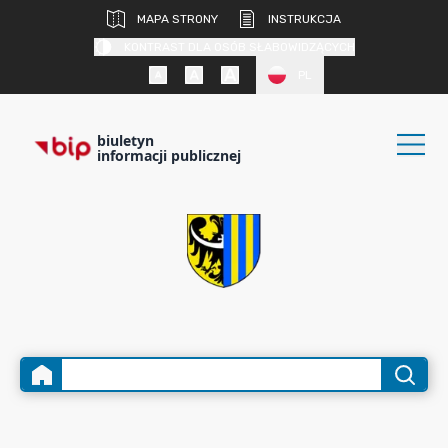
MAPA STRONY
INSTRUKCJA
KONTRAST DLA OSÓB SŁABOWIDZĄCYCH
PL
biuletyn
informacji publicznej