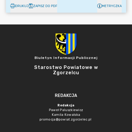
DRUKUJ
ZAPISZ DO PDF
METRYCZKA
Biuletyn Informacji Publicznej
Starostwo Powiatowe w
Zgorzelcu
REDAKCJA
Redakcja
Paweł Paluszkiewicz
Kamila Kowalska
promocja@powiat.zgorzelec.pl