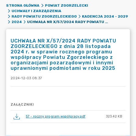
STRONA GŁÓWNA
POWIAT ZGORZELECKI
UCHWAŁY I ZARZĄDZENIA
RADY POWIATU ZGORZELECKIEGO
KADENCJA 2024 - 2029
UCHWAŁA NR X/57/2024 RADY POWIATU ZGORZELECKIEGO Z DNIA 28 LISTOPADA 2024 R. W SPRAWIE ROCZNEGO PROGRAMU WSPÓŁPRACY POWIATU ZGORZELECKIEGO Z ORGANIZACJAMI POZARZĄDOWYMI I INNYMI UPRAWNIONYMI PODMIOTAMI W ROKU 2025
2024
UCHWAŁA NR X/57/2024 RADY POWIATU
ZGORZELECKIEGO z dnia 28 listopada
2024 r. w sprawie rocznego programu
współpracy Powiatu Zgorzeleckiego z
organizacjami pozarządowymi i innymi
uprawnionymi podmiotami w roku 2025
2024-12-03 08:37
ZAŁĄCZNIKI
57 - roczny program współpracy.pdf
323.42 KB