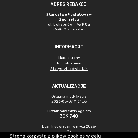
ADRES REDAKCJI
Starostwo Powiatowe w
Zgorzelcu
ul. Bohaterów II AWP 8a
59-900 Zgorzelec
INFORMACJE
Mapa strony
Rejestr zmian
Statystyki odwiedzin
AKTUALIZACJE
Ostatnia modyfikacja
2026-08-07 11:24:35
Licznik odwiedzin ogółem
309 740
Licznik odwiedzin w m-cu 2026-
07
Strona korzysta z plików cookies w celu
438