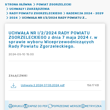
STRONA GŁÓWNA
POWIAT ZGORZELECKI
UCHWAŁY I ZARZĄDZENIA
RADY POWIATU ZGORZELECKIEGO
KADENCJA 2024 - 2029
UCHWAŁA NR I/2/2024 RADY POWIATU ZGORZELECKIEGO Z DNIA 7 MAJA 2024 R. W SPRAWIE WYBORU WICEPRZEWODNICZĄCYCH RADY POWIATU ZGORZELECKIEGO.
2024
UCHWAŁA NR I/2/2024 RADY POWIATU
ZGORZELECKIEGO z dnia 7 maja 2024 r. w
sprawie wyboru Wiceprzewodniczących
Rady Powiatu Zgorzeleckiego.
2024-05-10 15:00
ZAŁĄCZNIKI
Uchwała 2.2024 07.05.2024.pdf
156.17 KB
DRUKUJ
ZAPISZ DO PDF
POPRZEDNIE WERSJE
METRYCZKA