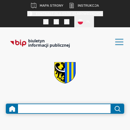
MAPA STRONY
INSTRUKCJA
KONTRAST DLA OSÓB SŁABOWIDZĄCYCH
PL
biuletyn
informacji publicznej