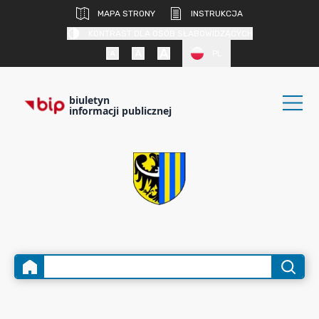
MAPA STRONY
INSTRUKCJA
KONTRAST DLA OSÓB SŁABOWIDZĄCYCH
PL
biuletyn
informacji publicznej