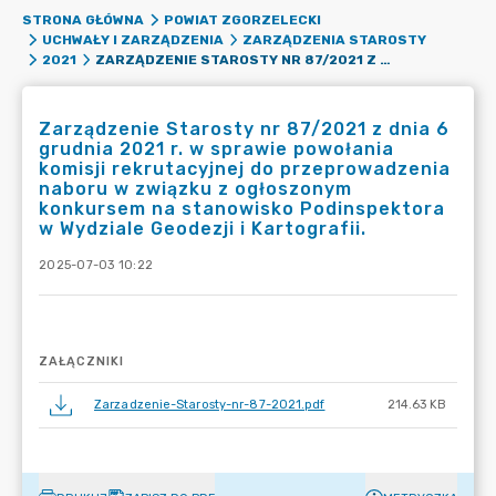
STRONA GŁÓWNA
POWIAT ZGORZELECKI
UCHWAŁY I ZARZĄDZENIA
ZARZĄDZENIA STAROSTY
ZARZĄDZENIE STAROSTY NR 87/2021 Z DNIA 6 GRUDNIA 2021 R. W SPRAWIE POWOŁANIA KOMISJI REKRUTACYJNEJ DO PRZEPROWADZENIA NABORU W ZWIĄZKU Z OGŁOSZONYM KONKURSEM NA STANOWISKO PODINSPEKTORA W WYDZIALE GEODEZJI I KARTOGRAFII.
2021
Zarządzenie Starosty nr 87/2021 z dnia 6
grudnia 2021 r. w sprawie powołania
komisji rekrutacyjnej do przeprowadzenia
naboru w związku z ogłoszonym
konkursem na stanowisko Podinspektora
w Wydziale Geodezji i Kartografii.
2025-07-03 10:22
ZAŁĄCZNIKI
Zarzadzenie-Starosty-nr-87-2021.pdf
214.63 KB