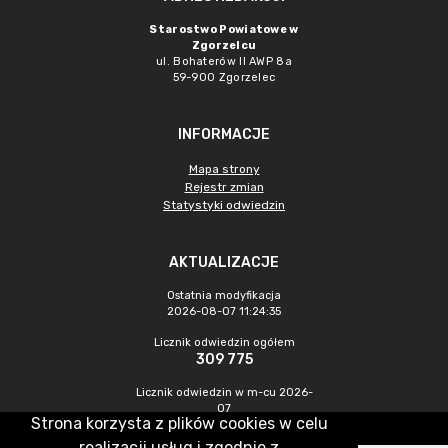
Starostwo Powiatowe w
Zgorzelcu
ul. Bohaterów II AWP 8a
59-900 Zgorzelec
INFORMACJE
Mapa strony
Rejestr zmian
Statystyki odwiedzin
AKTUALIZACJE
Ostatnia modyfikacja
2026-08-07 11:24:35
Licznik odwiedzin ogółem
309 775
Licznik odwiedzin w m-cu 2026-
07
Strona korzysta z plików cookies w celu
473
realizacji usług i zgodnie z