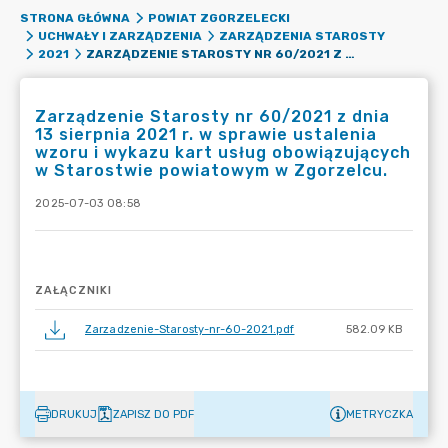
STRONA GŁÓWNA
POWIAT ZGORZELECKI
UCHWAŁY I ZARZĄDZENIA
ZARZĄDZENIA STAROSTY
ZARZĄDZENIE STAROSTY NR 60/2021 Z DNIA 13 SIERPNIA 2021 R. W SPRAWIE USTALENIA WZORU I WYKAZU KART USŁUG OBOWIĄZUJĄCYCH W STAROSTWIE POWIATOWYM W ZGORZELCU.
2021
Zarządzenie Starosty nr 60/2021 z dnia
13 sierpnia 2021 r. w sprawie ustalenia
wzoru i wykazu kart usług obowiązujących
w Starostwie powiatowym w Zgorzelcu.
2025-07-03 08:58
ZAŁĄCZNIKI
Zarzadzenie-Starosty-nr-60-2021.pdf
582.09 KB
DRUKUJ
ZAPISZ DO PDF
METRYCZKA