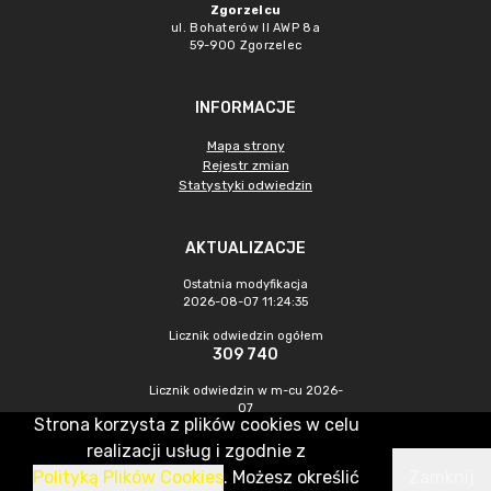
Zgorzelcu
ul. Bohaterów II AWP 8a
59-900 Zgorzelec
INFORMACJE
Mapa strony
Rejestr zmian
Statystyki odwiedzin
AKTUALIZACJE
Ostatnia modyfikacja
2026-08-07 11:24:35
Licznik odwiedzin ogółem
309 740
Licznik odwiedzin w m-cu 2026-
07
Strona korzysta z plików cookies w celu
438
realizacji usług i zgodnie z
Polityką Plików Cookies
. Możesz określić
Zamknij
CMS & Hosting: Nefeni Sp. z o.o.