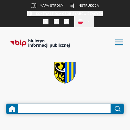
MAPA STRONY
INSTRUKCJA
KONTRAST DLA OSÓB SŁABOWIDZĄCYCH
PL
biuletyn
informacji publicznej