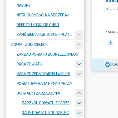
Specj
NABORY
2025-07
NIERUCHOMOŚCI NA SPRZEDAŻ
OFERTY I KONKURSY NGO
ZAŁĄCZ
ZAMÓWIENIA PUBLICZNE - PLATFORMA ZAKUPOWA
POWIAT ZGORZELECKI
ZARZĄD POWIATU ZGORZELECKIEGO
RADA POWIATU
DRUK
RADA PRZEDSTAWICIELI WIELOSPECJALISTYCZNEGO ZESPOŁU OPIEKI ZDROWOTNEJ "BOLESŁAWIEC-ZGORZELEC" SAMODZIELNEGO PUBLICZNEGO ZAKŁADU OPIEKI ZDROWOTNEJ
POWIATOWA RADA RYNKU PRACY
UCHWAŁY I ZARZĄDZENIA
ZARZĄDU POWIATU ZGORZELECKIEGO
RADY POWIATU ZGORZELECKIEGO