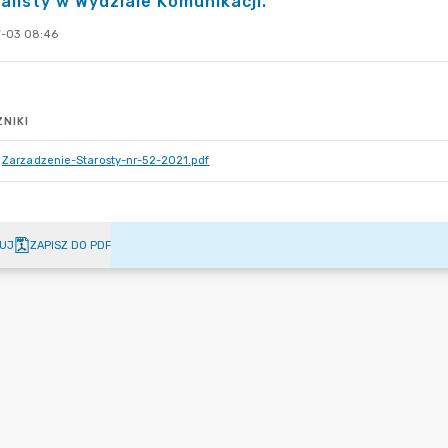
alisty w Wydziale Komunikacji.
-03 08:46
NIKI
Zarzadzenie-Starosty-nr-52-2021.pdf
UJ
ZAPISZ DO PDF