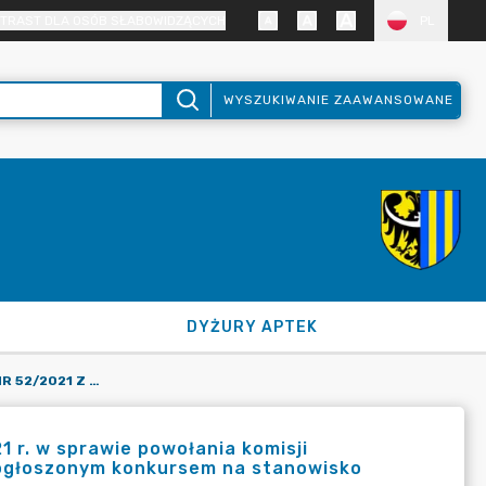
TRAST DLA OSÓB SŁABOWIDZĄCYCH
PL
WYSZUKIWANIE ZAAWANSOWANE
DYŻURY APTEK
ZARZĄDZENIE STAROSTY NR 52/2021 Z DNIA 28 CZERWCA 2021 R. W SPRAWIE POWOŁANIA KOMISJI REKRUTACYJNEJ DO PRZEPROWADZENIA NABORU W ZWIĄZKU Z OGŁOSZONYM KONKURSEM NA STANOWISKO SPECJALISTY W WYDZIALE KOMUNIKACJI.
 r. w sprawie powołania komisji
 ogłoszonym konkursem na stanowisko