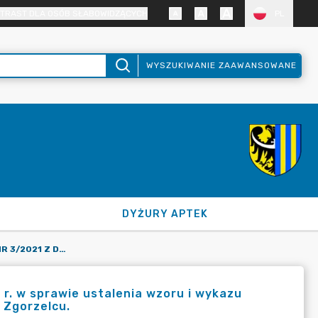
TRAST DLA OSÓB SŁABOWIDZĄCYCH
PL
WYSZUKIWANIE ZAAWANSOWANE
DYŻURY APTEK
ZARZĄDZENIE STAROSTY NR 3/2021 Z DNIA 22 STYCZNIA 2021 R. W SPRAWIE USTALENIA WZORU I WYKAZU KART USŁUG OBOWIĄZUJĄCYCH W STAROSTWIE POWIATOWYM W ZGORZELCU.
 r. w sprawie ustalenia wzoru i wykazu
 Zgorzelcu.