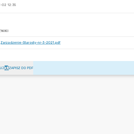
-02 12:35
NIKI
Zarzadzenie-Starosty-nr-3-2021.pdf
UJ
ZAPISZ DO PDF