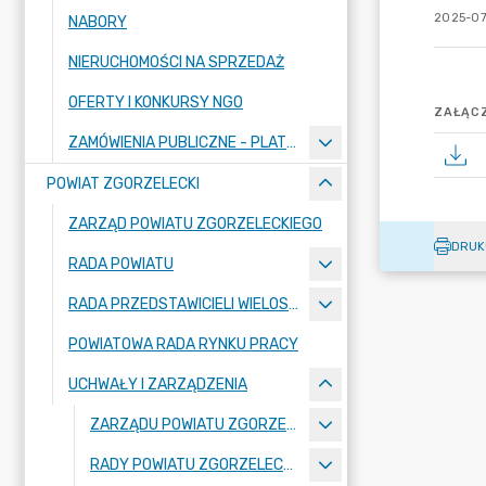
2025-07
NABORY
NIERUCHOMOŚCI NA SPRZEDAŻ
OFERTY I KONKURSY NGO
ZAŁĄCZ
ZAMÓWIENIA PUBLICZNE - PLATFORMA ZAKUPOWA
POWIAT ZGORZELECKI
ZARZĄD POWIATU ZGORZELECKIEGO
DRUK
RADA POWIATU
RADA PRZEDSTAWICIELI WIELOSPECJALISTYCZNEGO ZESPOŁU OPIEKI ZDROWOTNEJ "BOLESŁAWIEC-ZGORZELEC" SAMODZIELNEGO PUBLICZNEGO ZAKŁADU OPIEKI ZDROWOTNEJ
POWIATOWA RADA RYNKU PRACY
UCHWAŁY I ZARZĄDZENIA
ZARZĄDU POWIATU ZGORZELECKIEGO
RADY POWIATU ZGORZELECKIEGO