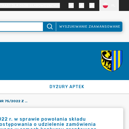
TRAST DLA OSÓB SŁABOWIDZĄCYCH
PL
WYSZUKIWANIE ZAAWANSOWANE
DYŻURY APTEK
ZARZĄDZENIE STAROSTY NR 75/2022 Z DNIA 24 LISTOPADA 2022 R. W SPRAWIE POWOŁANIA SKŁADU OSOBOWEGO KOMISJI PRZETARGOWEJ DO PRZEPROWADZENIA POSTĘPOWANIA O UDZIELENIE ZAMÓWIENIA PUBLICZNEGO DLA ZADANIA PN.: "ZAKUP SPRZĘTU KOMPUTEROWEGO W RAMACH KONKURSU GRANTOWEGO CYFROWY POWIAT".
022 r. w sprawie powołania składu
ostępowania o udzielenie zamówienia