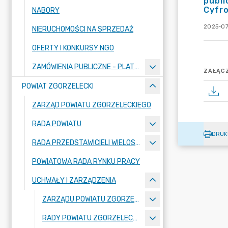
publ
Cyfro
NABORY
2025-07
NIERUCHOMOŚCI NA SPRZEDAŻ
OFERTY I KONKURSY NGO
ZAMÓWIENIA PUBLICZNE - PLATFORMA ZAKUPOWA
ZAŁĄCZ
POWIAT ZGORZELECKI
ZARZĄD POWIATU ZGORZELECKIEGO
RADA POWIATU
DRUK
RADA PRZEDSTAWICIELI WIELOSPECJALISTYCZNEGO ZESPOŁU OPIEKI ZDROWOTNEJ "BOLESŁAWIEC-ZGORZELEC" SAMODZIELNEGO PUBLICZNEGO ZAKŁADU OPIEKI ZDROWOTNEJ
POWIATOWA RADA RYNKU PRACY
UCHWAŁY I ZARZĄDZENIA
ZARZĄDU POWIATU ZGORZELECKIEGO
RADY POWIATU ZGORZELECKIEGO