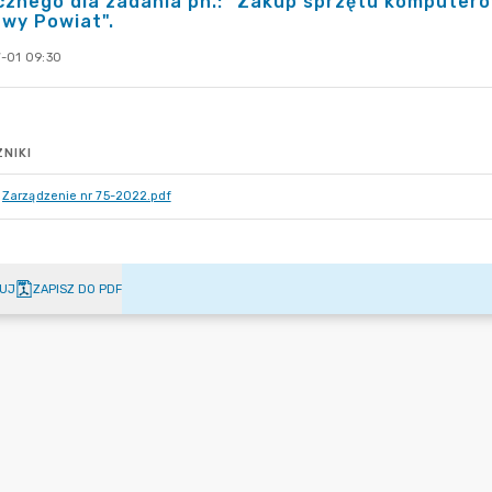
icznego dla zadania pn.: "Zakup sprzętu kompute
wy Powiat".
-01 09:30
NIKI
Zarządzenie nr 75-2022.pdf
UJ
ZAPISZ DO PDF