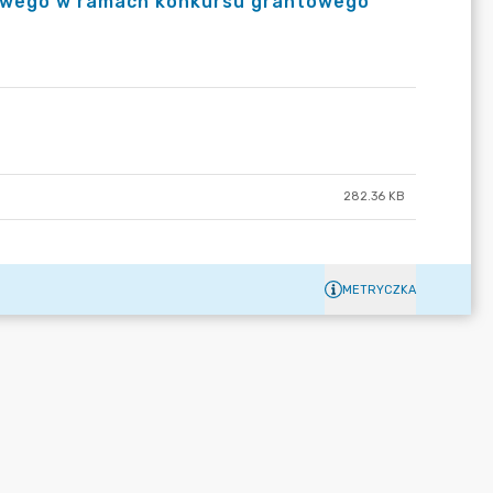
rowego w ramach konkursu grantowego
282.36 KB
METRYCZKA