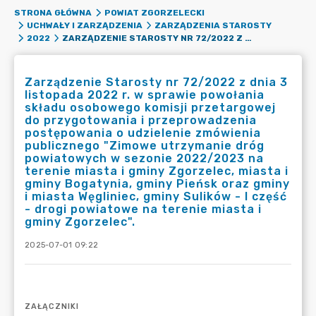
STRONA GŁÓWNA
POWIAT ZGORZELECKI
UCHWAŁY I ZARZĄDZENIA
ZARZĄDZENIA STAROSTY
ZARZĄDZENIE STAROSTY NR 72/2022 Z DNIA 3 LISTOPADA 2022 R. W SPRAWIE POWOŁANIA SKŁADU OSOBOWEGO KOMISJI PRZETARGOWEJ DO PRZYGOTOWANIA I PRZEPROWADZENIA POSTĘPOWANIA O UDZIELENIE ZMÓWIENIA PUBLICZNEGO "ZIMOWE UTRZYMANIE DRÓG POWIATOWYCH W SEZONIE 2022/2023 NA TERENIE MIASTA I GMINY ZGORZELEC, MIASTA I GMINY BOGATYNIA, GMINY PIEŃSK ORAZ GMINY I MIASTA WĘGLINIEC, GMINY SULIKÓW - I CZĘŚĆ - DROGI POWIATOWE NA TERENIE MIASTA I GMINY ZGORZELEC".
2022
Zarządzenie Starosty nr 72/2022 z dnia 3
listopada 2022 r. w sprawie powołania
składu osobowego komisji przetargowej
do przygotowania i przeprowadzenia
postępowania o udzielenie zmówienia
publicznego "Zimowe utrzymanie dróg
powiatowych w sezonie 2022/2023 na
terenie miasta i gminy Zgorzelec, miasta i
gminy Bogatynia, gminy Pieńsk oraz gminy
i miasta Węgliniec, gminy Sulików - I część
- drogi powiatowe na terenie miasta i
gminy Zgorzelec".
2025-07-01 09:22
ZAŁĄCZNIKI