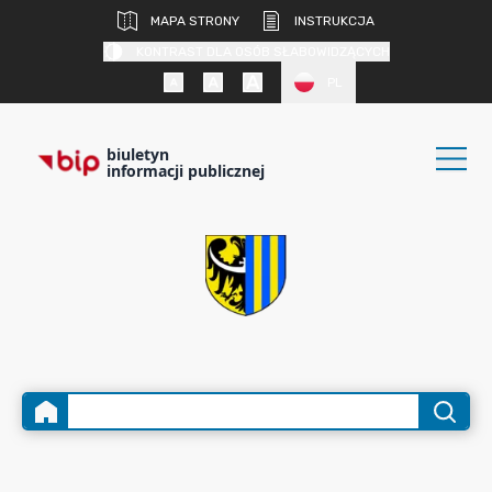
MAPA STRONY
INSTRUKCJA
KONTRAST DLA OSÓB SŁABOWIDZĄCYCH
PL
biuletyn
informacji publicznej