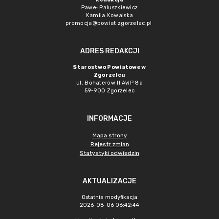
Paweł Paluszkiewicz
Kamila Kowalska
promocja@powiat.zgorzelec.pl
ADRES REDAKCJI
Starostwo Powiatowe w
Zgorzelcu
ul. Bohaterów II AWP 8a
59-900 Zgorzelec
INFORMACJE
Mapa strony
Rejestr zmian
Statystyki odwiedzin
AKTUALIZACJE
Ostatnia modyfikacja
2026-08-06 06:42:44