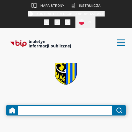
MAPA STRONY
INSTRUKCJA
KONTRAST DLA OSÓB SŁABOWIDZĄCYCH
PL
biuletyn
informacji publicznej