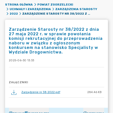
STRONA GŁÓWNA
POWIAT ZGORZELECKI
UCHWAŁY I ZARZĄDZENIA
ZARZĄDZENIA STAROSTY
ZARZĄDZENIE STAROSTY NR 38/2022 Z DNIA 27 MAJA 2022 R. W SPRAWIE POWOŁANIA KOMISJI REKRUTACYJNEJ DO PRZEPROWADZENIA NABORU W ZWIĄZKU Z OGŁOSZONYM KONKURSEM NA STANOWISKO SPECJALISTY W WYDZIALE DROGOWNICTWA.
2022
Zarządzenie Starosty nr 38/2022 z dnia
27 maja 2022 r. w sprawie powołania
komisji rekrutacyjnej do przeprowadzenia
naboru w związku z ogłoszonym
konkursem na stanowisko Specjalisty w
Wydziale Drogownictwa.
2025-06-30 13:33
ZAŁĄCZNIKI
Zarządzenie nr 38 2022.pdf
284.46 KB