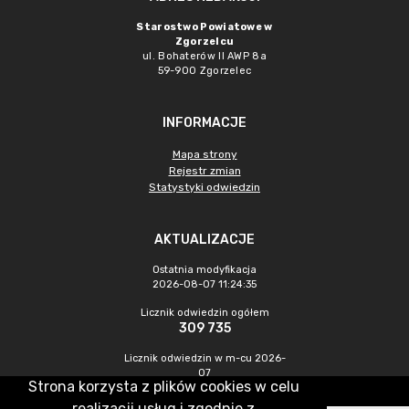
Starostwo Powiatowe w
Zgorzelcu
ul. Bohaterów II AWP 8a
59-900 Zgorzelec
INFORMACJE
Mapa strony
Rejestr zmian
Statystyki odwiedzin
AKTUALIZACJE
Ostatnia modyfikacja
2026-08-07 11:24:35
Licznik odwiedzin ogółem
309 735
Licznik odwiedzin w m-cu 2026-
07
Strona korzysta z plików cookies w celu
433
realizacji usług i zgodnie z